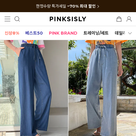
한정수량 특가세일
~70% 최대 할인
신상8%
베스트50
PINK BRAND
트레이닝/세트
데일리세트