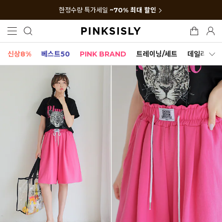
한정수량 특가세일
~70% 최대 할인
신상8%
베스트50
PINK BRAND
트레이닝/세트
데일리세트