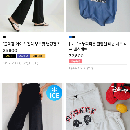
[블랙홀]아이스 핀턱 부츠컷 밴딩팬츠
[SET]스누피타운 쿨텐셀 데님 셔츠 4
부 팬츠세트
25,800
32,800
S(55),M(66),L(77),XL(88)
F(44-66),XL(77)