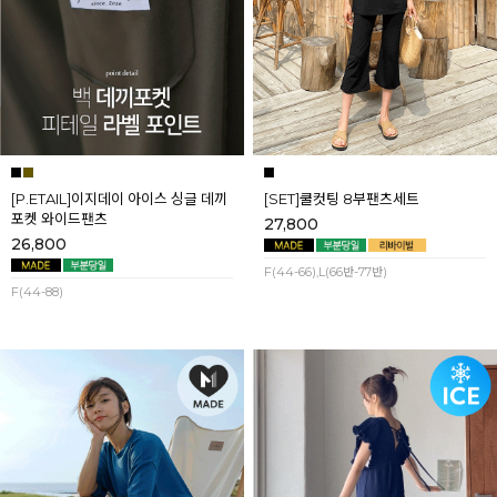
[P.ETAIL]이지데이 아이스 싱글 데끼
[SET]쿨컷팅 8부팬츠세트
포켓 와이드팬츠
27,800
26,800
F(44-66),L(66반-77반)
F(44-88)