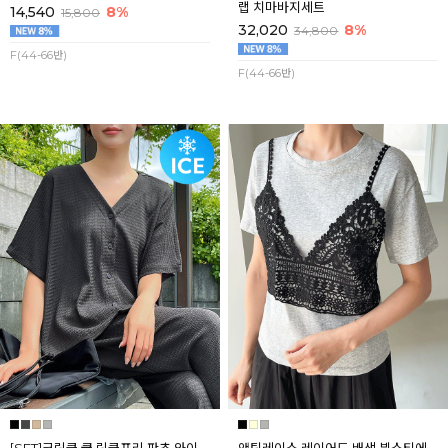
랩 치마바지세트
14,540
8%
15,800
32,020
8%
34,800
F(44-66반)
F(44-66반)