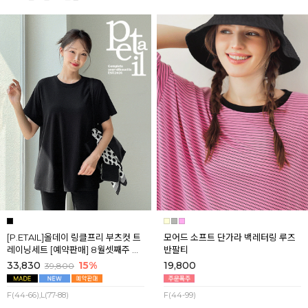
[P.ETAIL]올데이 링클프리 부츠컷 트
모어드 소프트 단가라 백레터링 루즈
레이닝세트 [예약판매] 8월셋째주 순
반팔티
차배송
33,830
15%
19,800
39,800
F(44-66),L(77-88)
F(44-99)