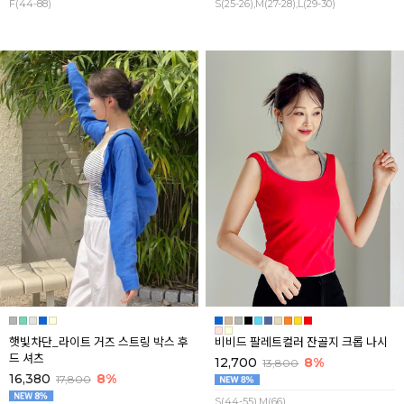
F(44-88)
S(25-26),M(27-28),L(29-30)
햇빛차단_라이트 거즈 스트링 박스 후
비비드 팔레트컬러 잔골지 크롭 나시
드 셔츠
12,700
8%
13,800
16,380
8%
17,800
S(44-55),M(66)