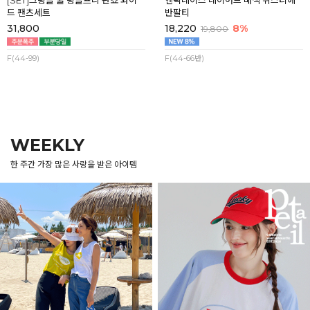
[SET]크링클 쿨 링클프리 판쵸 와이
앤틱레이스 레이어드 배색 뷔스티에
드 팬츠세트
반팔티
31,800
18,220
8%
19,800
F(44-99)
F(44-66반)
WEEKLY
한 주간 가장 많은 사랑을 받은 아이템