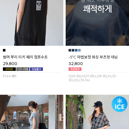
썸머 쭈리 미키 패치 점프수트
-5ºC 마법보정 워싱 부츠컷 데님
29,800
32,800
F(44-88)
S(25-26),M(27-28),L(29-30),XL(31-
32),2XL(33-34)