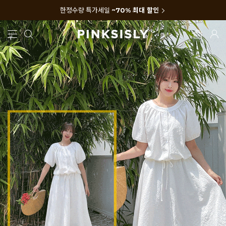
한정수량 특가세일
~70% 최대 할인