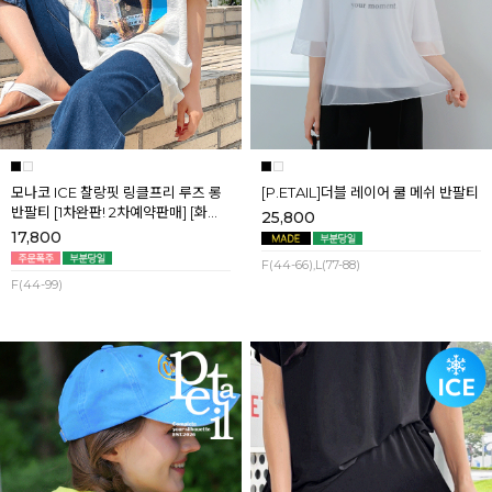
모나코 ICE 찰랑핏 링클프리 루즈 롱
[P.ETAIL]더블 레이어 쿨 메쉬 반팔티
반팔티 [1차완판! 2차예약판매] [화이
25,800
트] 8월둘째주 순차배송
17,800
F(44-66),L(77-88)
F(44-99)