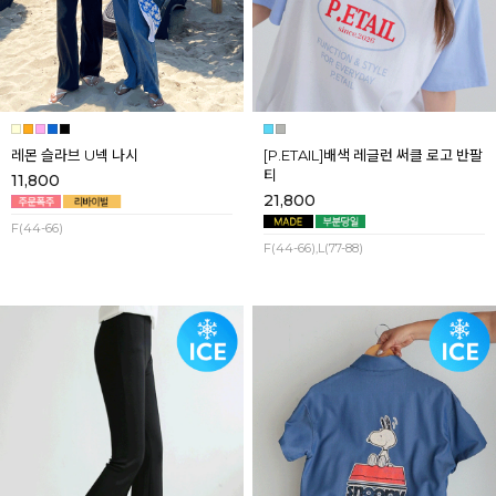
레몬 슬라브 U넥 나시
[P.ETAIL]배색 레글런 써클 로고 반팔
티
11,800
21,800
F(44-66)
F(44-66),L(77-88)