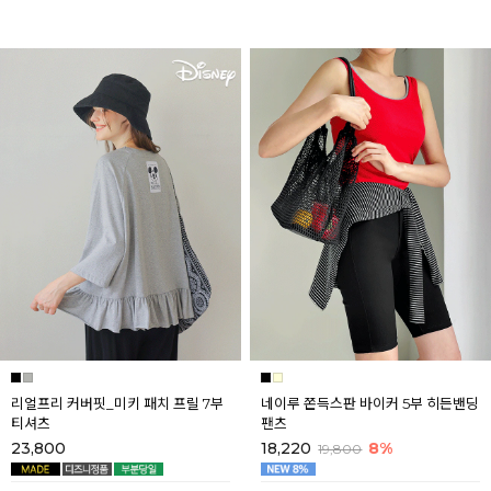
리얼프리 커버핏_미키 패치 프릴 7부
네이루 쫀득스판 바이커 5부 히든밴딩
티셔츠
팬츠
23,800
18,220
8%
19,800