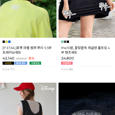
[P.ETAIL]포켓 라벨 썸머 쭈리 5.5부
the시원_찰랑쫀득 레글런 홀트임 4
트레이닝세트
부 팬츠세트
42,140
8%
24,800
45,800
F(44-77)
F(44-88)