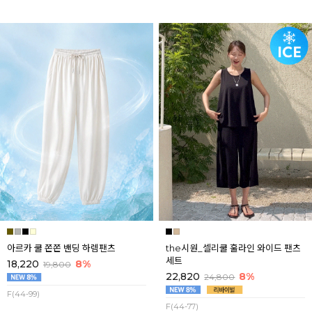
아르카 쿨 쫀쫀 밴딩 하렘팬츠
the시원_셀리쿨 훌라인 와이드 팬츠
세트
18,220
8%
19,800
22,820
8%
24,800
F(44-99)
F(44-77)