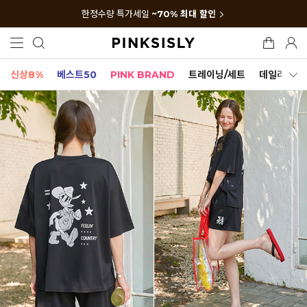
한정수량 특가세일
~70% 최대 할인
신상8%
베스트50
PINK BRAND
트레이닝/세트
데일리세트