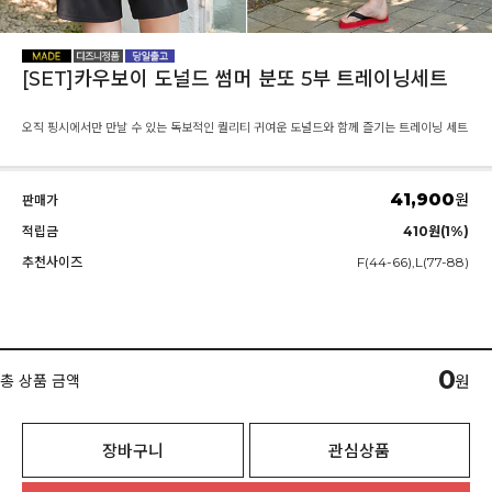
[SET]카우보이 도널드 썸머 분또 5부 트레이닝세트
오직 핑시에서만 만날 수 있는 독보적인 퀄리티 귀여운 도널드와 함께 즐기는 트레이닝 세트
41,900
원
판매가
적립금
410원(1%)
추천사이즈
F(44-66),L(77-88)
0
총 상품 금액
원
장바구니
관심상품