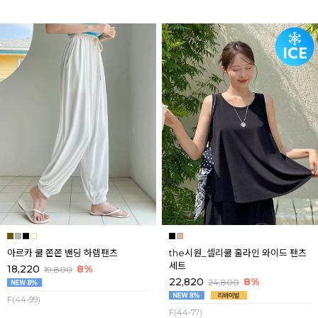
아르카 쿨 쫀쫀 밴딩 하렘팬츠
the시원_셀리쿨 훌라인 와이드 팬츠
세트
18,220
8%
19,800
22,820
8%
24,800
F(44-99)
F(44-77)