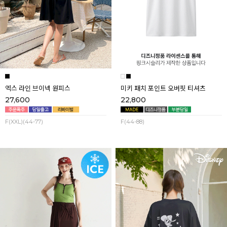
엑스 라인 브이넥 원피스
미키 패치 포인트 오버핏 티셔츠
27,600
22,800
F(XXL)(44-77)
F(44-88)