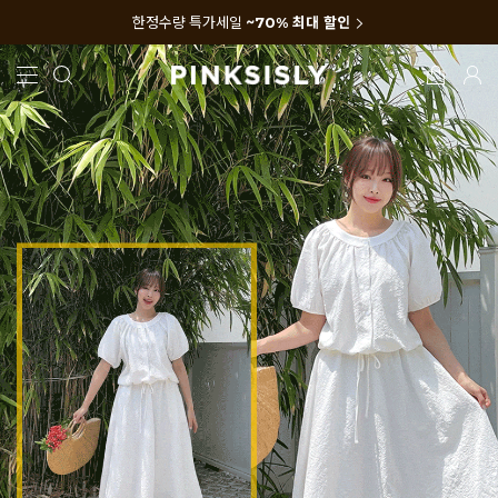
한정수량 특가세일
~70% 최대 할인