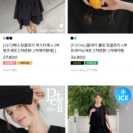
[SET]베나 링클프리 뷔스티에 4.5부
[P.ETAIL]올데이 쿨링 링클프리 4부
팬츠세트 [1차완판! 2차예약판매] [네
트레이닝세트 [1차완판! 2차예약판매]
이비,블랙] 8월셋째주 순차배송
[블랙L] 8월셋째주 순차배송
27,800
34,800
F(44-88)
F(44-66),L(77-88)