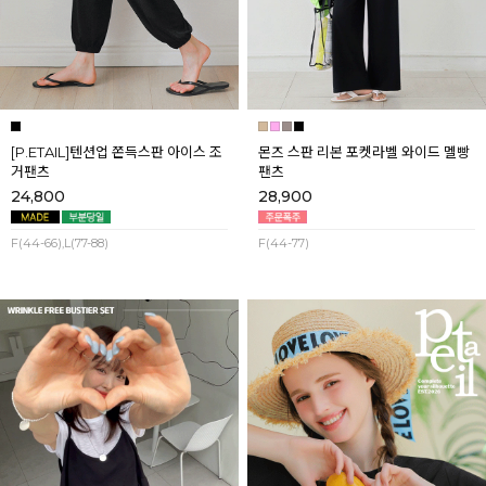
[P.ETAIL]텐션업 쫀득스판 아이스 조
몬즈 스판 리본 포켓라벨 와이드 멜빵
거팬츠
팬츠
24,800
28,900
F(44-66),L(77-88)
F(44-77)