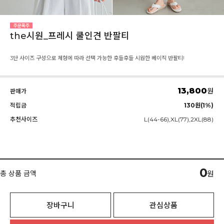
the시원_프레시 쿨인견 반팔티
3단 사이즈 구성으로 체형에 따라 선택 가능한 후들후들 시원한 베이직 반팔티!
13,800
원
판매가
적립금
130원(1%)
추천사이즈
L(44-66),XL(77),2XL(88)
0
총 상품 금액
원
장바구니
관심상품