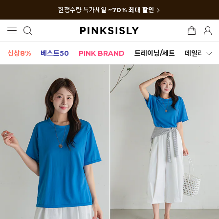
한정수량 특가세일
~70% 최대 할인
신상8%
베스트50
PINK BRAND
트레이닝/세트
데일리세트