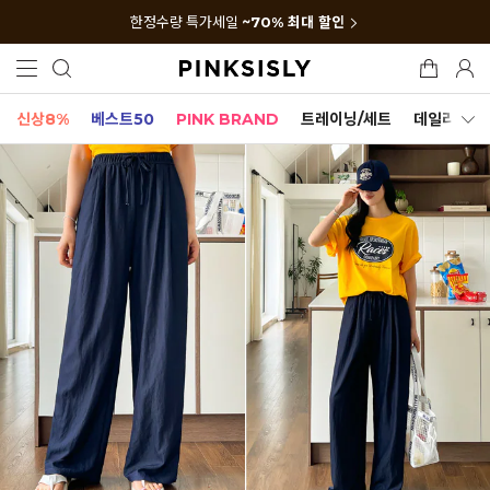
한정수량 특가세일
~70% 최대 할인
신상8%
베스트50
PINK BRAND
트레이닝/세트
데일리세트