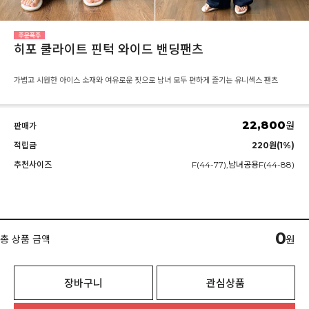
히포 쿨라이트 핀턱 와이드 밴딩팬츠
가볍고 시원한 아이스 소재와 여유로운 핏으로 남녀 모두 편하게 즐기는 유니섹스 팬츠
22,800
원
판매가
적립금
220원(1%)
추천사이즈
F(44-77),남녀공용F(44-88)
0
총 상품 금액
원
장바구니
관심상품