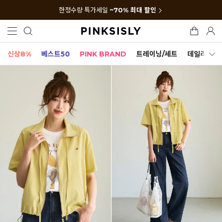
한정수량 특가세일
~70% 최대 할인
신상8%
베스트50
PINK BRAND
트레이닝/세트
데일리세트