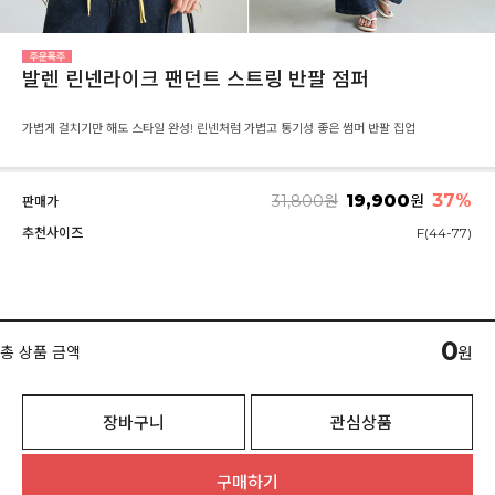
발렌 린넨라이크 팬던트 스트링 반팔 점퍼
가볍게 걸치기만 해도 스타일 완성! 린넨처럼 가볍고 통기성 좋은 썸머 반팔 집업
19,900
37
%
31,800
원
원
판매가
추천사이즈
F(44-77)
0
총 상품 금액
원
장바구니
관심상품
구매하기