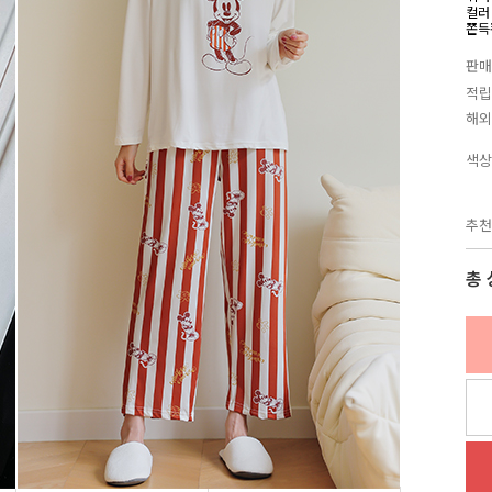
컬러
쫀득
판매
적립
해외
색상
추천
총 