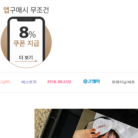
신상8%
베스트50
PINK BRAND
트레이닝/세트