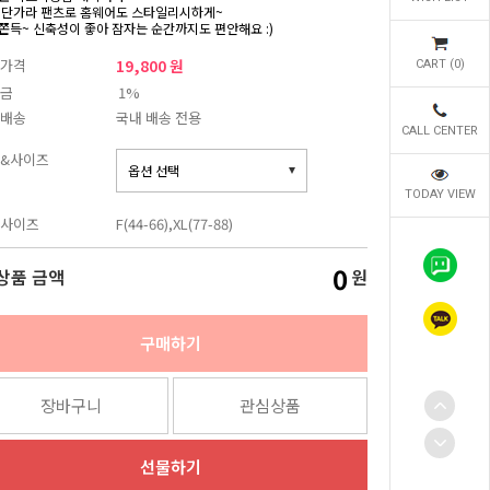
 단가라 팬츠로 홈웨어도 스타일리시하게~
쫀득~ 신축성이 좋아 잠자는 순간까지도 편안해요 :)
가격
19,800 원
CART (
0
)
금
1%
배송
국내 배송 전용
CALL CENTER
&사이즈
TODAY VIEW
사이즈
F(44-66),XL(77-88)
0
상품 금액
원
구매하기
장바구니
관심상품
선물하기