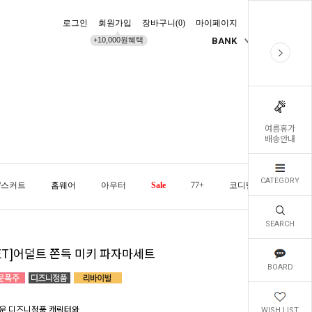
로그인
회원가입
장바구니(
0
)
마이페이지
배송조회
+10,000원혜택
BANK
KR
여름휴가
배송안내
CATEGORY
/스커트
홈웨어
아우터
Sale
77+
코디템
오늘발
SEARCH
SET]어덜트 쫀득 미키 파자마세트
BOARD
운 디즈니정품 캐릭터와
WISH LIST