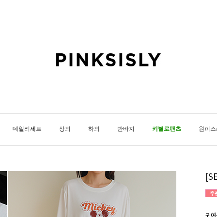
데일리세트
상의
하의
반바지
키별로팬츠
원피스
[
귀여