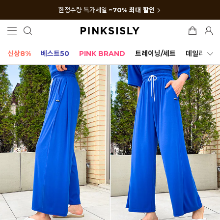
한정수량 특가세일
~70% 최대 할인
신상8%
베스트50
PINK BRAND
트레이닝/세트
데일리세트