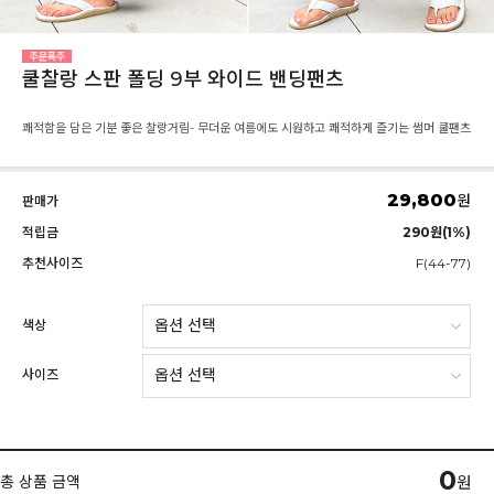
쿨찰랑 스판 폴딩 9부 와이드 밴딩팬츠
쾌적함을 담은 기분 좋은 찰랑거림- 무더운 여름에도 시원하고 쾌적하게 즐기는 썸머 쿨팬츠
29,800
원
판매가
적립금
290원(1%)
추천사이즈
F(44-77)
색상
사이즈
0
총 상품 금액
원