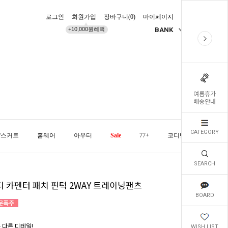
로그인
회원가입
장바구니(
0
)
마이페이지
배송조회
+10,000원혜택
BANK
KR
여름휴가
배송안내
CATEGORY
/스커트
홈웨어
아우터
Sale
77+
코디템
오늘발
SEARCH
디 카펜터 패치 핀턱 2WAY 트레이닝팬츠
BOARD
끗 다른 디테일!
WISH LIST