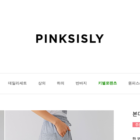
데일리세트
상의
하의
반바지
키별로팬츠
원피스
본
한 