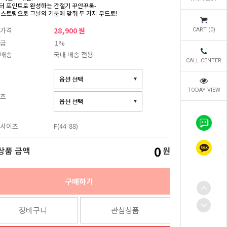
터 포인트로 완성하는 간절기 꾸안꾸룩-
 스트링으로 그날의 기분에 맞춰 두 가지 무드로!
가격
28,900 원
CART (
0
)
금
1%
배송
국내 배송 전용
CALL CENTER
TODAY VIEW
즈
사이즈
F(44-88)
0
상품 금액
원
구매하기
장바구니
관심상품