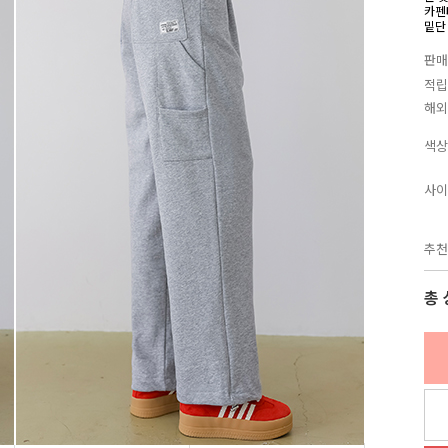
카펜
밑단
판매
적립
해외
색상
사이
추천
총 