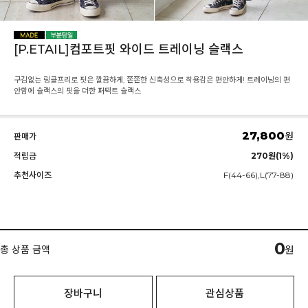
[P.ETAIL]컴포트핏 와이드 트레이닝 슬랙스
구김없는 링클프리로 핏은 깔끔하게, 쫀쫀한 신축성으로 착용감은 편안하게! 트레이닝의 편
안함에 슬랙스의 핏을 더한 퍼펙트 슬랙스
27,800
원
판매가
적립금
270원(1%)
추천사이즈
F(44-66),L(77-88)
0
총 상품 금액
원
장바구니
관심상품