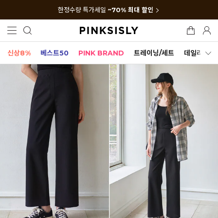
한정수량 특가세일
~70% 최대 할인
신상8%
베스트50
PINK BRAND
트레이닝/세트
데일리세트