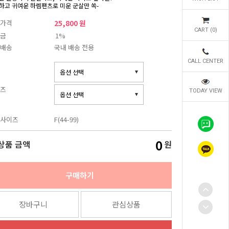
하고 귀여운 하렘팬츠로 미운 군살만 쏙-
가격
25,800 원
CART (
0
)
금
1%
배송
국내 배송 전용
CALL CENTER
즈
TODAY VIEW
사이즈
F(44-99)
0
상품 금액
원
구매하기
장바구니
관심상품