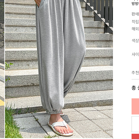
방방
판매
적립
해외
색상
사이
추천
총 