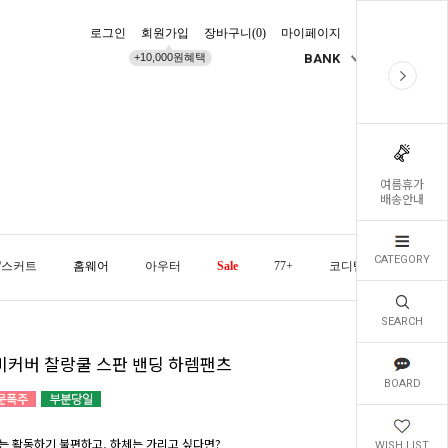
로그인
회원가입
장바구니(
0
)
마이페이지
배송조회
+10,000원혜택
BANK
KR
여름휴가
배송안내
CATEGORY
/스커트
홈웨어
아우터
Sale
77+
코디템
오늘발
SEARCH
비커버 찰랑쿨 스판 밴딩 하렘팬츠
BOARD
는 활동하기 불편하고, 하체는 가리고 싶다면?
WISH LIST