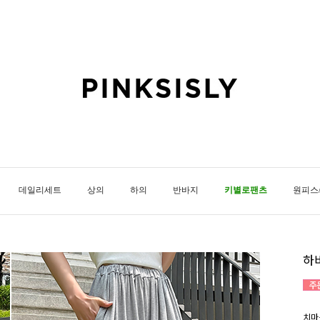
데일리세트
상의
하의
반바지
키별로팬츠
원피스
하
치마