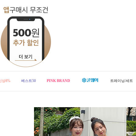
신상8%
베스트50
PINK BRAND
트레이닝/세트