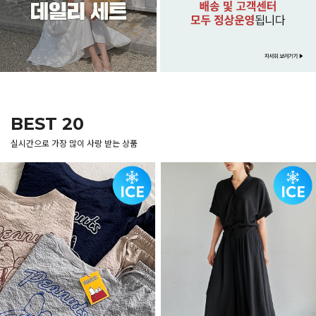
BEST 20
실시간으로 가장 많이 사랑 받는 상품