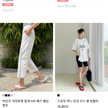
17,800
S(44-55),M(66)
F(44-77)
바인즈 아웃포켓 절개 8부 배기 밴딩
스트릿 머니 트임 박스 롱 반팔티
팬츠
15,800