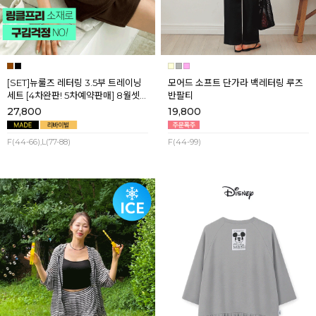
[SET]뉴룰즈 레터링 3.5부 트레이닝
모어드 소프트 단가라 백레터링 루즈
세트 [4차완판! 5차예약판매] 8월셋
반팔티
째주 순차배송
27,800
19,800
F(44-66),L(77-88)
F(44-99)