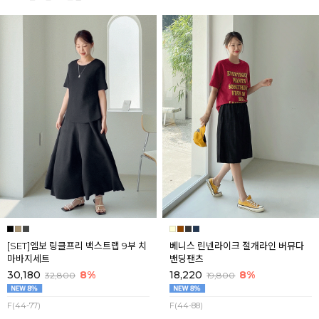
[SET]엠보 링클프리 백스트랩 9부 치
베니스 린넨라이크 절개라인 버뮤다
마바지세트
밴딩팬츠
30,180
8%
18,220
8%
32,800
19,800
F(44-77)
F(44-88)