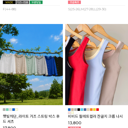
F(44-88)
S(25-26),M(27-28),L(29-30)
햇빛차단_라이트 거즈 스트링 박스 후
비비드 팔레트컬러 잔골지 크롭 나시
드 셔츠
13,800