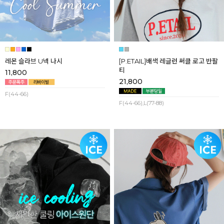
레몬 슬라브 U넥 나시
[P.ETAIL]배색 레글런 써클 로고 반팔
티
11,800
21,800
F(44-66)
F(44-66),L(77-88)