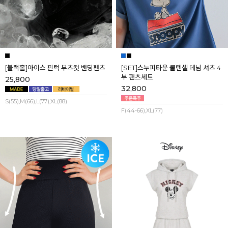
[블랙홀]아이스 핀턱 부츠컷 밴딩팬츠
[SET]스누피타운 쿨텐셀 데님 셔츠 4
부 팬츠세트
25,800
32,800
S(55),M(66),L(77),XL(88)
F(44-66),XL(77)