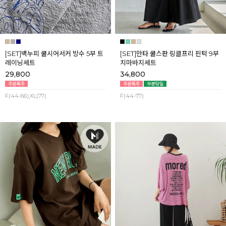
[SET]백누피 쿨시어서커 방수 5부 트
[SET]만타 쿨스판 링클프리 핀턱 9부
레이닝세트
치마바지세트
29,800
34,800
F(44-66),XL(77)
F(44-77)