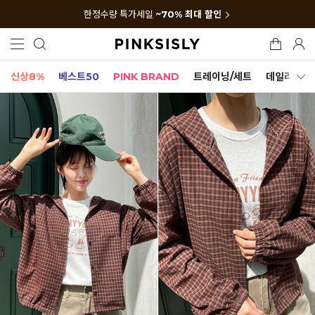
한정수량 특가세일
~70% 최대 할인
신상8%
베스트50
PINK BRAND
트레이닝/세트
데일리세트