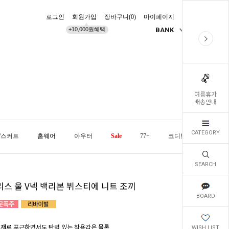
로그인
회원가입
장바구니(
0
)
마이페이지
배송조회
+10,000원혜택
BANK
KR
여름휴가
배송안내
CATEGORY
/스커트
홈웨어
아우터
Sale
77+
코디템
오늘발
SEARCH
리스 울 V넥 백리본 뷔스티에 니트 조끼
BOARD
소재로 포근하면서도 탄력 있는 착용감은 물론
WISH LIST