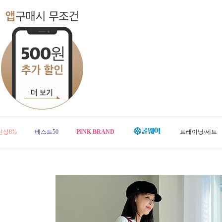
신상8%
베스트50
PINK BRAND
트레이닝/세트