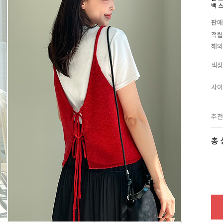
백 
판매
적립
해외
색상
사이
추천
총 