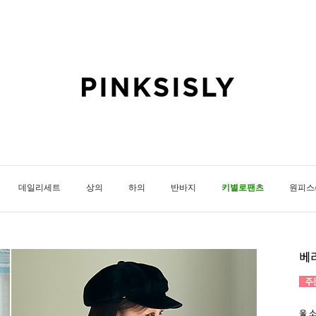
데일리세트
상의
하의
반바지
키별로팬츠
원피스
베
울 