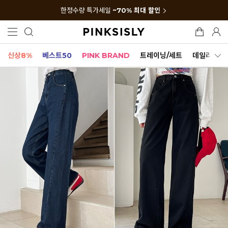
한정수량 특가세일
~70% 최대 할인
신상8%
베스트50
PINK BRAND
트레이닝/세트
데일리세트