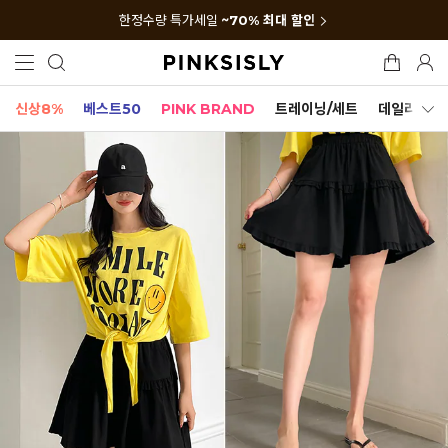
한정수량 특가세일
~70% 최대 할인
신상8%
베스트50
PINK BRAND
트레이닝/세트
데일리세트