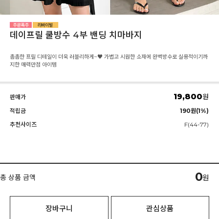
데이프릴 쿨방수 4부 밴딩 치마바지
촘촘한 프릴 디테일이 더욱 러블리하게~♥ 가볍고 시원한 소재에 완벽방수로 실용적이기까
지한 매력만점 아이템
19,800
원
판매가
적립금
190원(1%)
추천사이즈
F(44-77)
0
총 상품 금액
원
장바구니
관심상품