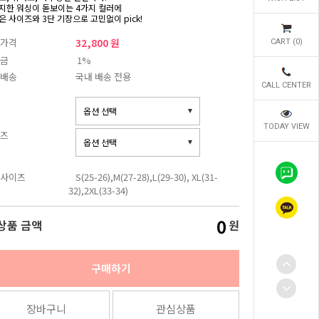
지한 워싱이 돋보이는 4가지 컬러에
은 사이즈와 3단 기장으로 고민없이 pick!
가격
32,800 원
CART (
0
)
금
1%
배송
국내 배송 전용
CALL CENTER
TODAY VIEW
즈
사이즈
S(25-26),M(27-28),L(29-30), XL(31-
32),2XL(33-34)
0
상품 금액
원
구매하기
장바구니
관심상품