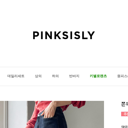
데일리세트
상의
하의
반바지
키별로팬츠
원피스
쫀
앉아