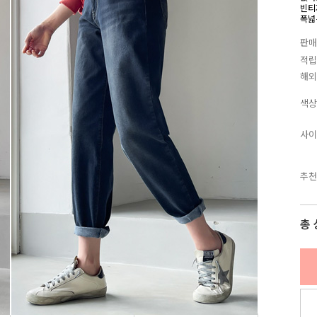
빈티
폭넓
판매
적립
해외
색상
사이
추천
총 