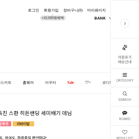
로그인
회원가입
장바구니(
0
)
마이페이지
배송조회
+10,000원혜택
BANK
KR
여름휴가
배송안내
CATEGORY
/스커트
홈웨어
아우터
Sale
77+
코디템
오늘발
SEARCH
득진 스판 히든밴딩 세미배기 데님
BOARD
도, 뛰어도, 하루종일 편안하다!
WISH LIST