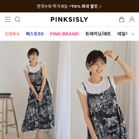
한정수량 특가세일
~70% 최대 할인
신상8%
베스트50
PINK BRAND
트레이닝/세트
데일리세트