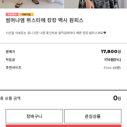
썸머나염 뷔스티에 캉캉 맥시 원피스
시선을 사로잡는 유니크한 나염 포인트로 움직일때마다 예쁜 캉캉 원피스에요♥
17,800
원
판매가
적립금
170원(1%)
추천사이즈
F(44-66반)
0
총 상품 금액
원
장바구니
관심상품