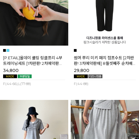
[P.ETAIL]올데이 쿨링 링클프리 4부
썸머 쭈리 미키 패치 점프수트 [2차완
트레이닝세트 [1차완판! 2차예약판매]
판! 3차예약판매] 8월셋째주 순차배
[블랙L] 8월셋째주 순차배송
송
34,800
29,800
F(44-66),L(77-88)
F(44-88)