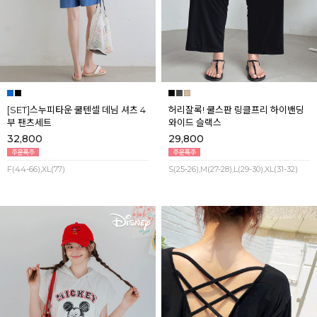
[SET]스누피타운 쿨텐셀 데님 셔츠 4
허리잘록! 쿨스판 링클프리 하이밴딩
부 팬츠세트
와이드 슬랙스
32,800
29,800
F(44-66),XL(77)
S(25-26),M(27-28),L(29-30),XL(31-32)