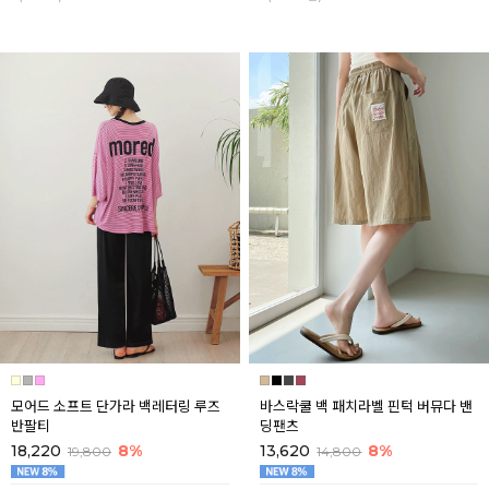
모어드 소프트 단가라 백레터링 루즈
바스락쿨 백 패치라벨 핀턱 버뮤다 밴
반팔티
딩팬츠
18,220
8%
13,620
8%
19,800
14,800