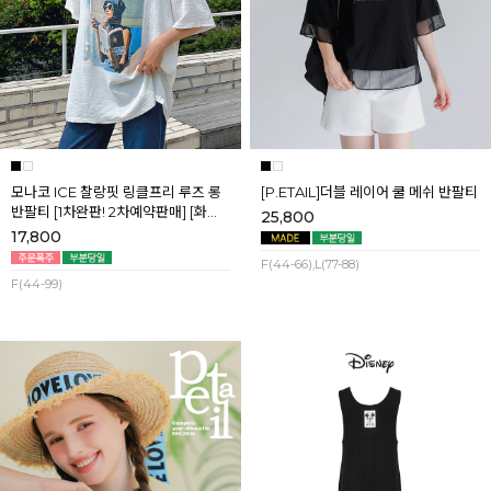
모나코 ICE 찰랑핏 링클프리 루즈 롱
[P.ETAIL]더블 레이어 쿨 메쉬 반팔티
반팔티 [1차완판! 2차예약판매] [화이
25,800
트] 8월첫째주 순차배송
17,800
F(44-66),L(77-88)
F(44-99)