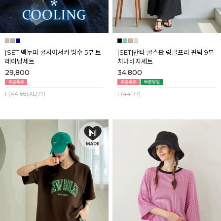
[SET]백누피 쿨시어서커 방수 5부 트
[SET]만타 쿨스판 링클프리 핀턱 9부
레이닝세트
치마바지세트
29,800
34,800
F(44-66),XL(77)
F(44-77)