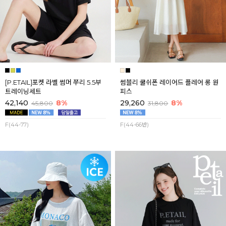
[P.ETAIL]포켓 라벨 썸머 쭈리 5.5부
썸블리 쿨쉬폰 레이어드 플레어 롱 원
트레이닝세트
피스
42,140
8%
29,260
8%
45,800
31,800
F(44-77)
F(44-66반)