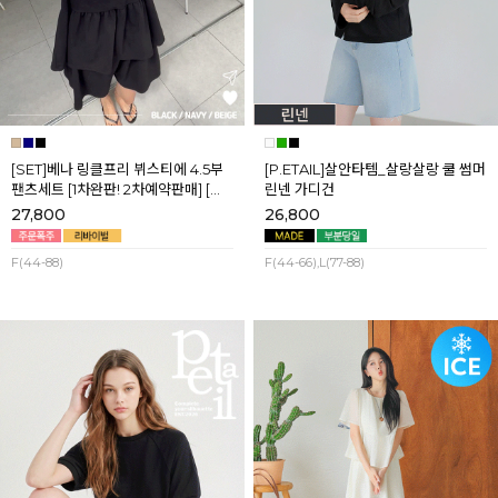
[SET]베나 링클프리 뷔스티에 4.5부
[P.ETAIL]살안타템_살랑살랑 쿨 썸머
팬츠세트 [1차완판! 2차예약판매] [네
린넨 가디건
이비,블랙] 8월셋째주 순차배송
27,800
26,800
F(44-88)
F(44-66),L(77-88)