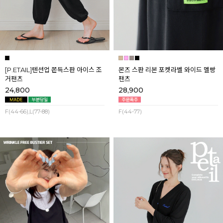
[P.ETAIL]텐션업 쫀득스판 아이스 조
몬즈 스판 리본 포켓라벨 와이드 멜빵
거팬츠
팬츠
24,800
28,900
F(44-66),L(77-88)
F(44-77)