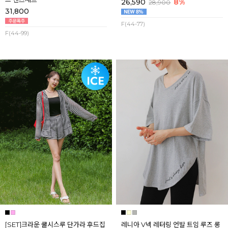
26,590
8%
28,900
31,800
F(44-77)
F(44-99)
[SET]크라운 쿨시스루 단가라 후드집
레니아 V넥 레터링 언발 트임 루즈 롱