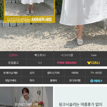
신상8%
베스트50
~9,900원
Sale
당일출고
1+1
PINK BRAND
트레이닝/세트
상의
원피스/치마
아우터
77+ 사이즈
데일리세트
하의
홈웨어
코디아이템