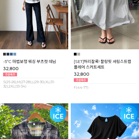
-5ºC 마법보정 워싱 부츠컷 데님
[SET]허리잘록! 찰랑핏 셔링스트랩
플레어 스커트세트
32,800
32,800
S(25-26),M(27-28),L(29-30),XL(31-
32),2XL(33-34)
F(44-77)