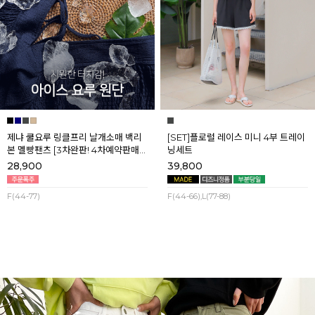
제냐 쿨요루 링클프리 날개소매 백리
[SET]플로럴 레이스 미니 4부 트레이
본 멜빵팬츠 [3차완판! 4차예약판매]
닝세트
[네이비] 8월셋째주 순차배송
28,900
39,800
F(44-77)
F(44-66),L(77-88)