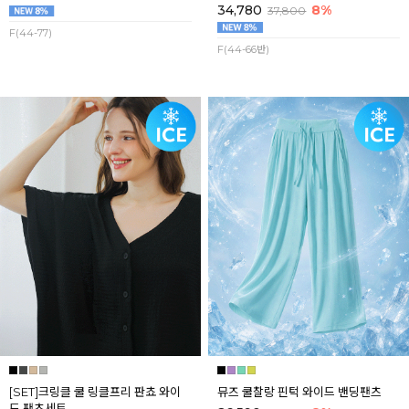
34,780
8%
37,800
F(44-77)
F(44-66반)
[SET]크링클 쿨 링클프리 판쵸 와이
뮤즈 쿨찰랑 핀턱 와이드 밴딩팬츠
드 팬츠세트