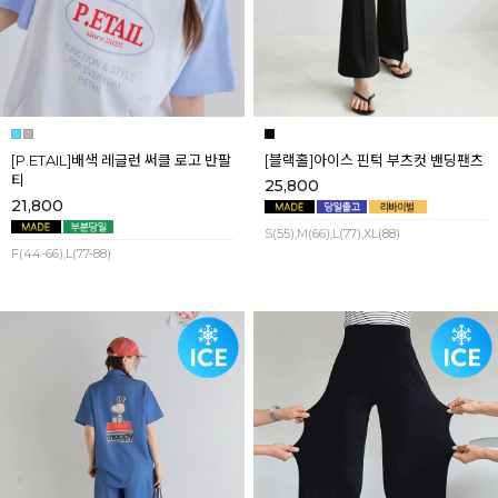
[P.ETAIL]배색 레글런 써클 로고 반팔
[블랙홀]아이스 핀턱 부츠컷 밴딩팬츠
티
25,800
21,800
S(55),M(66),L(77),XL(88)
F(44-66),L(77-88)