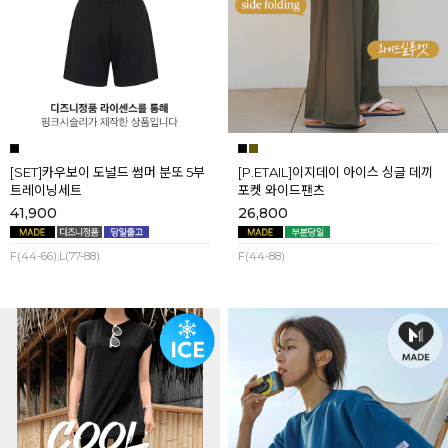
[SET]카우보이 도널드 썸머 분또 5부
[P.ETAIL]이지데이 아이스 싱글 데끼
트레이닝세트
포켓 와이드팬츠
41,900
26,800
F(44-66),L(77-88)
F(44-88)