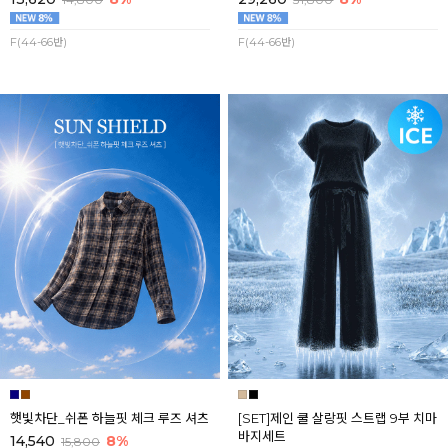
F(44-66반)
F(44-66반)
햇빛차단_쉬폰 하늘핏 체크 루즈 셔츠
[SET]제인 쿨 살랑핏 스트랩 9부 치마
바지세트
14,540
8%
15,800