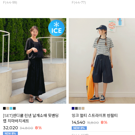
F(44-99)
F(44-77)
[SET]센디쿨 린넨 날개소매 뒷밴딩
잉크 멀티 스트라이프 반팔티
랩 치마바지세트
14,540
8%
15,800
32,020
8%
34,800