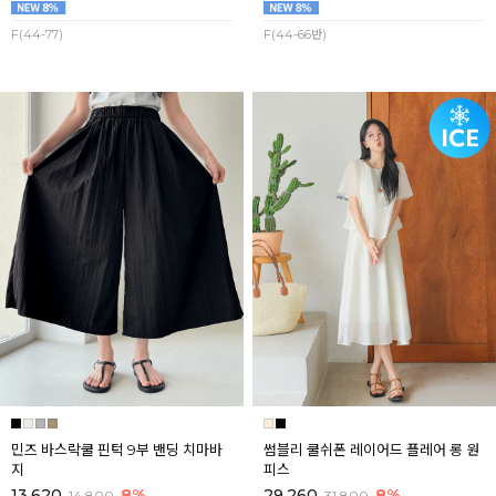
F(44-77)
F(44-66반)
민즈 바스락쿨 핀턱 9부 밴딩 치마바
썸블리 쿨쉬폰 레이어드 플레어 롱 원
지
피스
13,620
8%
29,260
8%
14,800
31,800