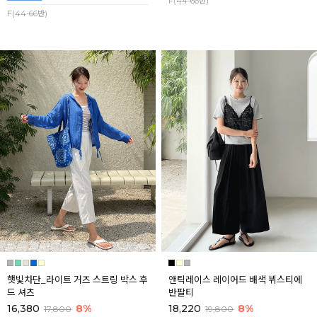
F(44-66반)
F(44-66반)
햇빛차단_라이트 거즈 스트링 박스 후
앤틱레이스 레이어드 배색 뷔스티에
드 셔츠
반팔티
16,380
8%
18,220
8%
17,800
19,800