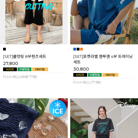
[SET]쿨컷팅 8부팬츠세트
[SET]포켓라벨 맨투맨 4부 트레이닝
세트
27,800
30,800
F(44-66),L(66반-77반)
F(44-66),L(77-88)