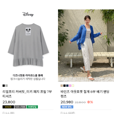
리얼프리 커버핏_미키 패치 프릴 7부
바인즈 아웃포켓 절개 8부 배기 밴딩
티셔츠
팬츠
23,800
20,980
8%
22,800
F(44-88)
F(44-66반)