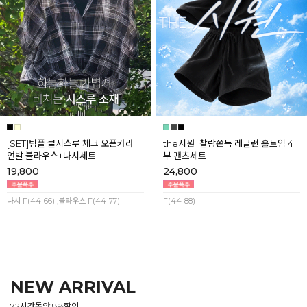
[SET]팀플 쿨시스루 체크 오픈카라
the시원_찰랑쫀득 레글런 홀트임 4
언발 블라우스+나시세트
부 팬츠세트
19,800
24,800
나시 F(44-66) ,블라우스 F(44-77)
F(44-88)
NEW ARRIVAL
72시간동안 8%할인