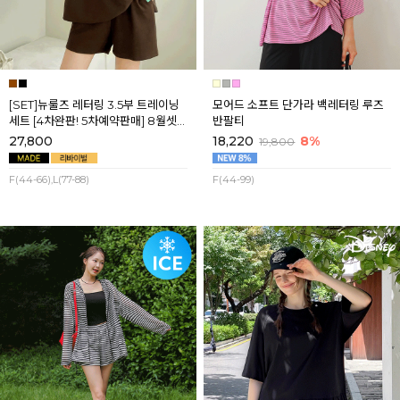
[SET]뉴룰즈 레터링 3.5부 트레이닝
모어드 소프트 단가라 백레터링 루즈
세트 [4차완판! 5차예약판매] 8월셋
반팔티
째주 순차배송
27,800
18,220
8%
19,800
F(44-66),L(77-88)
F(44-99)