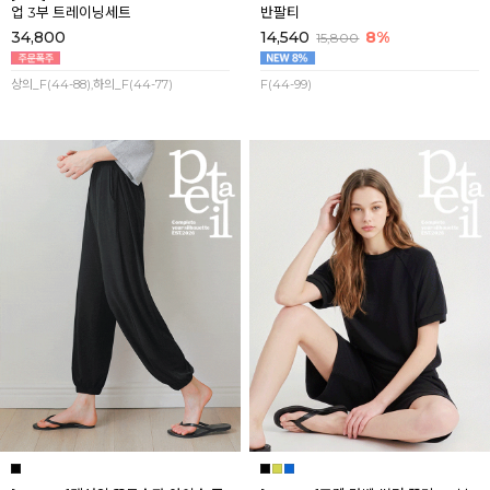
업 3부 트레이닝세트
반팔티
34,800
14,540
8%
15,800
상의_F(44-88),하의_F(44-77)
F(44-99)