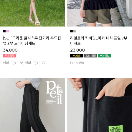
[SET]크라운 쿨시스루 단가라 후드집
리얼프리 커버핏_미키 패치 프릴 7부
업 3부 트레이닝세트
티셔츠
34,800
23,800
상의_F(44-88),하의_F(44-77)
F(44-88)