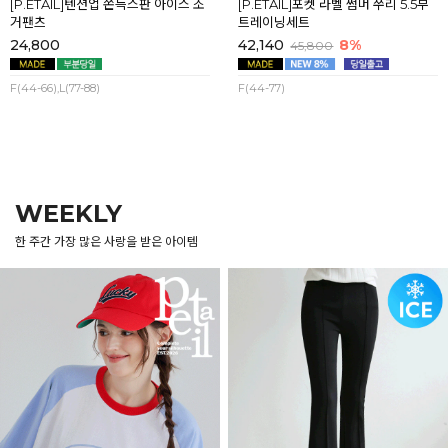
[P.ETAIL]텐션업 쫀득스판 아이스 조
[P.ETAIL]포켓 라벨 썸머 쭈리 5.5부
거팬츠
트레이닝세트
24,800
42,140
8%
45,800
F(44-66),L(77-88)
F(44-77)
WEEKLY
한 주간 가장 많은 사랑을 받은 아이템