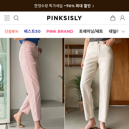
한정수량 특가세일
~70% 최대 할인
신상8%
베스트50
PINK BRAND
트레이닝/세트
데일리세트