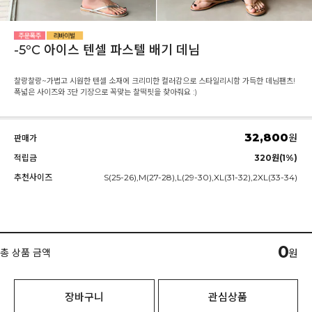
-5ºC 아이스 텐셀 파스텔 배기 데님
찰랑찰랑~가볍고 시원한 텐셀 소재에 크리미한 컬러감으로 스타일리시함 가득한 데님팬츠!
폭넓은 사이즈와 3단 기장으로 꼭맞는 찰떡핏을 찾아줘요 :)
32,800
원
판매가
적립금
320원(1%)
추천사이즈
S(25-26),M(27-28),L(29-30),XL(31-32),2XL(33-34)
0
총 상품 금액
원
장바구니
관심상품