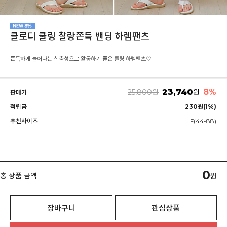
클로디 쿨링 찰랑쫀득 밴딩 하렘팬츠
쫀득하게 늘어나는 신축성으로 활동하기 좋은 쿨링 하렘팬츠🤍
23,740
8%
25,800
원
원
판매가
적립금
230원(1%)
추천사이즈
F(44-88)
0
총 상품 금액
원
장바구니
관심상품