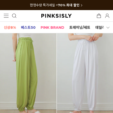
한정수량 특가세일
~70% 최대 할인
신상8%
베스트50
PINK BRAND
트레이닝/세트
데일리세트