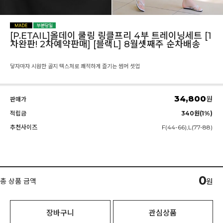
[P.ETAIL]올데이 쿨링 링클프리 4부 트레이닝세트 [1
차완판! 2차예약판매] [블랙L] 8월셋째주 순차배송
닿자마자 시원한 골지 텍스처로 쾌적하게 즐기는 썸머 셋업
34,800
원
판매가
적립금
340원(1%)
추천사이즈
F(44-66),L(77-88)
0
총 상품 금액
원
장바구니
관심상품