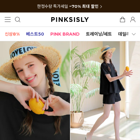
한정수량 특가세일
~70% 최대 할인
신상8%
베스트50
PINK BRAND
트레이닝/세트
데일리세트