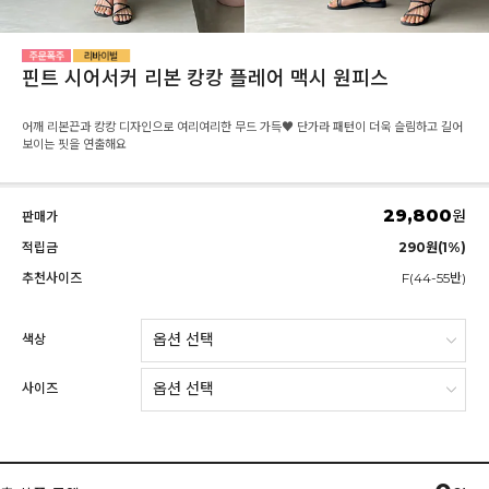
핀트 시어서커 리본 캉캉 플레어 맥시 원피스
어깨 리본끈과 캉캉 디자인으로 여리여리한 무드 가득♥ 단가라 패턴이 더욱 슬림하고 길어
보이는 핏을 연출해요
29,800
원
판매가
적립금
290원(1%)
추천사이즈
F(44-55반)
색상
사이즈