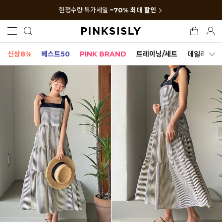
한정수량 특가세일
~70% 최대 할인
신상8%
베스트50
PINK BRAND
트레이닝/세트
데일리세트