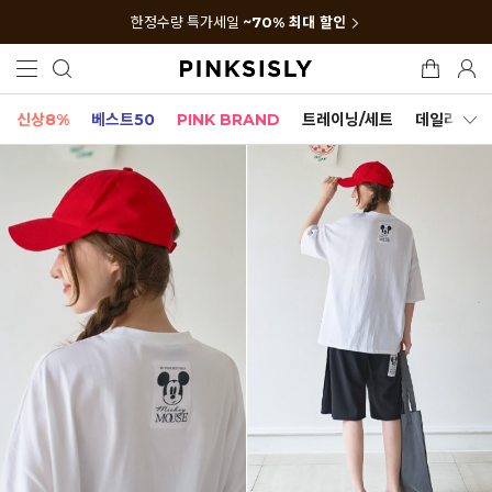
한정수량 특가세일
~70% 최대 할인
신상8%
베스트50
PINK BRAND
트레이닝/세트
데일리세트