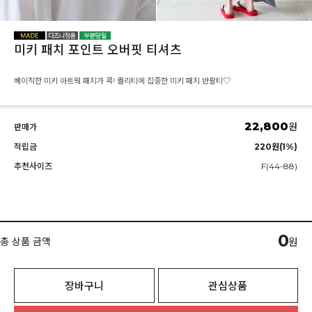
미키 패치 포인트 오버핏 티셔츠
베이직한 미키 아트웍 패치가 콕! 퀄리티에 집중한 미키 패치 반팔티♡
22,800
원
판매가
적립금
220원(1%)
추천사이즈
F(44-88)
0
총 상품 금액
원
장바구니
관심상품