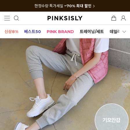
한정수량 특가세일
~70% 최대 할인
신상8%
베스트50
PINK BRAND
트레이닝/세트
데일리세트