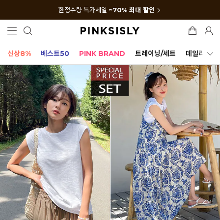
한정수량 특가세일
~70% 최대 할인
신상8%
베스트50
PINK BRAND
트레이닝/세트
데일리세트