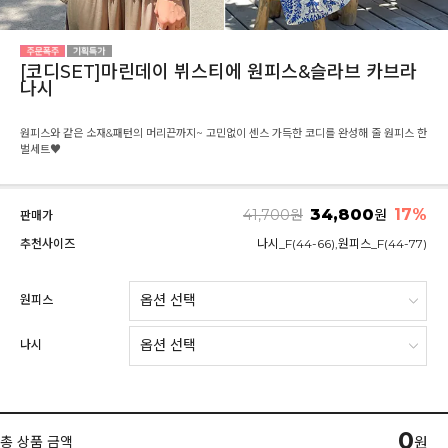
[코디SET]마린데이 뷔스티에 원피스&슬라브 카브라
나시
원피스와 같은 소재&패턴의 머리끈까지~ 고민없이 센스 가득한 코디를 완성해 줄 원피스 한
벌세트♥
34,800
17
%
41,700
원
원
판매가
추천사이즈
나시_F(44-66),원피스_F(44-77)
원피스
나시
0
총 상품 금액
원