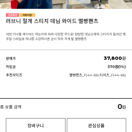
러브니 절개 스티치 데님 와이드 멜빵팬츠
어떤 이너를 레이어드 하는지에 따라 다양한 무드로! 탄탄한 데님소재에 스티치가 들어간 캐
주얼 스타일로 하나쯤 소장하시면 손이 자주 가게 될 멜빵팬츠
37,800
원
판매가
적립금
370원(1%)
추천사이즈
멜빵팬츠_F(44-66),티셔츠_F(44-66)
0
총 상품 금액
원
장바구니
관심상품