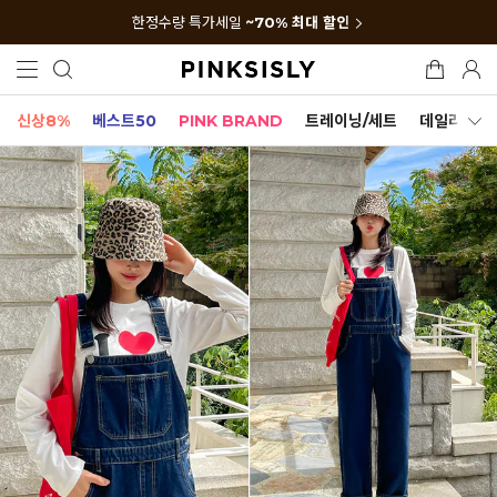
한정수량 특가세일
~70% 최대 할인
신상8%
베스트50
PINK BRAND
트레이닝/세트
데일리세트