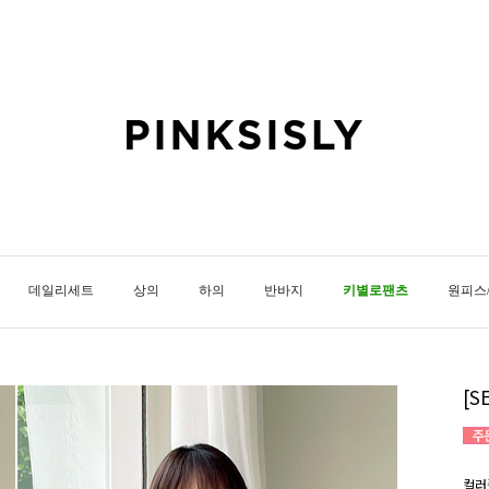
데일리세트
상의
하의
반바지
키별로팬츠
원피스
[
컬러