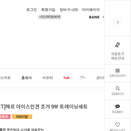
로그인
회원가입
장바구니(
0
)
마이페이지
배송조회
+10,000원혜택
BANK
KR
여름휴가
배송안내
CATEGORY
/스커트
홈웨어
아우터
Sale
77+
코디템
오늘발
SEARCH
SET]헤르 아이스인견 조거 9부 트레이닝세트
BOARD
풀한 프린팅이 시선을 사로잡는
WISH LIST