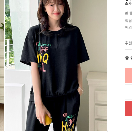
조거
판매
적립
해외
추천
총 