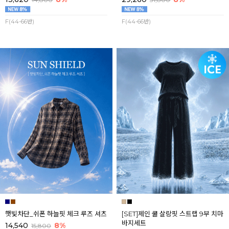
F(44-66반)
F(44-66반)
햇빛차단_쉬폰 하늘핏 체크 루즈 셔츠
[SET]제인 쿨 살랑핏 스트랩 9부 치마
바지세트
14,540
8%
15,800