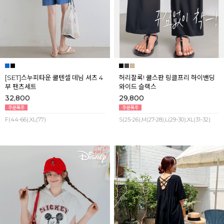
[SET]스누피타운 쿨텐셀 데님 셔츠 4
허리잘록! 쿨스판 링클프리 하이밴딩
부 팬츠세트
와이드 슬랙스
32,800
29,800
F(44-66),XL(77)
S(25-26),M(27-28),L(29-30),XL(31-32)