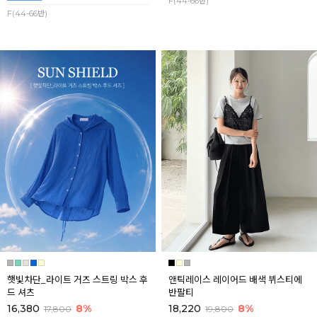
F(44-66반)
F(44-66반)
햇빛차단_라이트 거즈 스트링 박스 후
앤틱레이스 레이어드 배색 뷔스티에
드 셔츠
반팔티
16,380
8%
18,220
8%
17,800
19,800