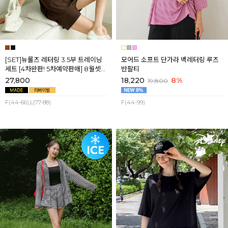
[SET]뉴룰즈 레터링 3.5부 트레이닝
모어드 소프트 단가라 백레터링 루즈
세트 [4차완판! 5차예약판매] 8월셋
반팔티
째주 순차배송
27,800
18,220
8%
19,800
F(44-66),L(77-88)
F(44-99)