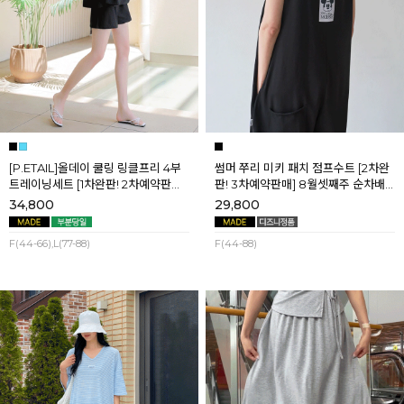
[P.ETAIL]올데이 쿨링 링클프리 4부
썸머 쭈리 미키 패치 점프수트 [2차완
트레이닝세트 [1차완판! 2차예약판매]
판! 3차예약판매] 8월셋째주 순차배
[블랙L] 8월셋째주 순차배송
송
34,800
29,800
F(44-66),L(77-88)
F(44-88)