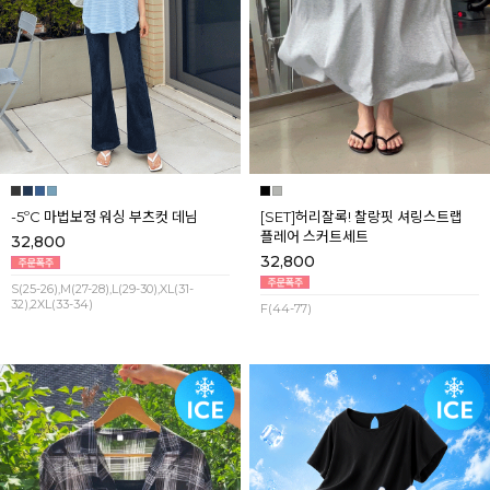
-5ºC 마법보정 워싱 부츠컷 데님
[SET]허리잘록! 찰랑핏 셔링스트랩
플레어 스커트세트
32,800
32,800
S(25-26),M(27-28),L(29-30),XL(31-
32),2XL(33-34)
F(44-77)