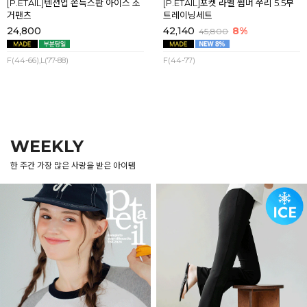
[P.ETAIL]텐션업 쫀득스판 아이스 조
[P.ETAIL]포켓 라벨 썸머 쭈리 5.5부
거팬츠
트레이닝세트
24,800
42,140
8%
45,800
F(44-66),L(77-88)
F(44-77)
WEEKLY
한 주간 가장 많은 사랑을 받은 아이템