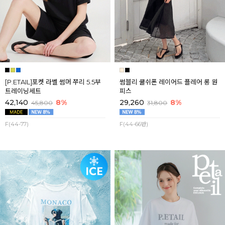
[P.ETAIL]포켓 라벨 썸머 쭈리 5.5부
썸블리 쿨쉬폰 레이어드 플레어 롱 원
트레이닝세트
피스
42,140
8%
29,260
8%
45,800
31,800
F(44-77)
F(44-66반)