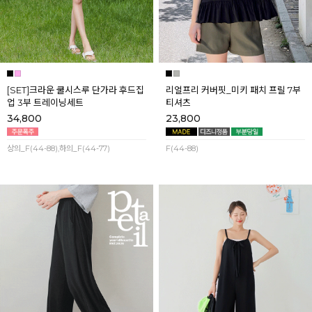
[SET]크라운 쿨시스루 단가라 후드집
리얼프리 커버핏_미키 패치 프릴 7부
업 3부 트레이닝세트
티셔츠
34,800
23,800
상의_F(44-88),하의_F(44-77)
F(44-88)