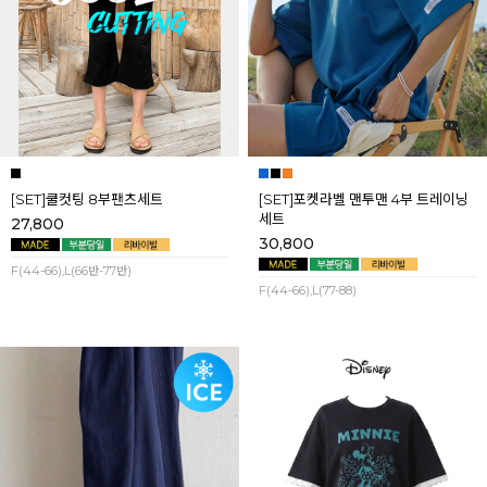
[SET]쿨컷팅 8부팬츠세트
[SET]포켓라벨 맨투맨 4부 트레이닝
세트
27,800
30,800
F(44-66),L(66반-77반)
F(44-66),L(77-88)