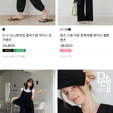
[P.ETAIL]텐션업 쫀득스판 아이스 조
몬즈 스판 리본 포켓라벨 와이드 멜빵
거팬츠
팬츠
24,800
28,900
F(44-66),L(77-88)
F(44-77)