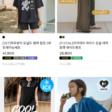
[SET]카우보이 도널드 썸머 분또 5부
[P.ETAIL]이지데이 아이스 싱글 데끼
트레이닝세트
포켓 와이드팬츠
41,900
26,800
F(44-66),L(77-88)
F(44-88)