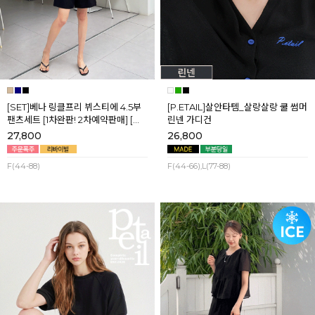
[SET]베나 링클프리 뷔스티에 4.5부
[P.ETAIL]살안타템_살랑살랑 쿨 썸머
팬츠세트 [1차완판! 2차예약판매] [네
린넨 가디건
이비,블랙] 8월셋째주 순차배송
27,800
26,800
F(44-88)
F(44-66),L(77-88)