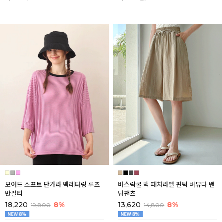
모어드 소프트 단가라 백레터링 루즈
바스락쿨 백 패치라벨 핀턱 버뮤다 밴
반팔티
딩팬츠
18,220
8%
13,620
8%
19,800
14,800