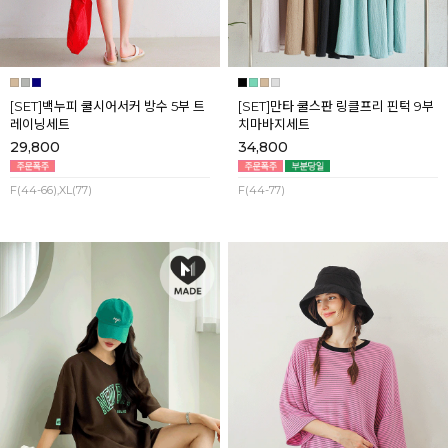
[SET]백누피 쿨시어서커 방수 5부 트
[SET]만타 쿨스판 링클프리 핀턱 9부
레이닝세트
치마바지세트
29,800
34,800
F(44-66),XL(77)
F(44-77)