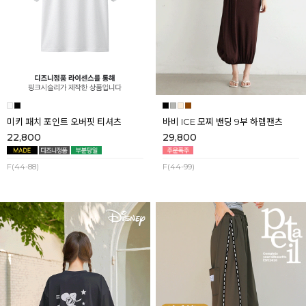
미키 패치 포인트 오버핏 티셔츠
바비 ICE 모찌 밴딩 9부 하렘팬츠
22,800
29,800
F(44-88)
F(44-99)