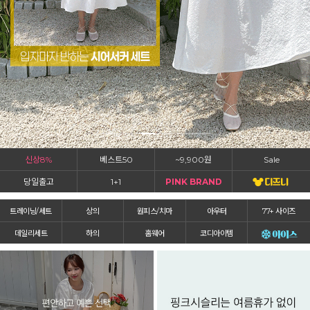
신상8%
베스트50
~9,900원
Sale
당일출고
1+1
PINK BRAND
트레이닝/세트
상의
원피스/치마
아우터
77+ 사이즈
데일리세트
하의
홈웨어
코디아이템