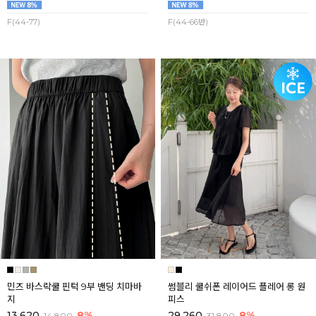
F(44-77)
F(44-66반)
민즈 바스락쿨 핀턱 9부 밴딩 치마바
썸블리 쿨쉬폰 레이어드 플레어 롱 원
지
피스
13,620
8%
29,260
8%
14,800
31,800