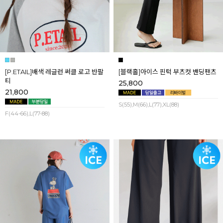
[P.ETAIL]배색 레글런 써클 로고 반팔
[블랙홀]아이스 핀턱 부츠컷 밴딩팬츠
티
25,800
21,800
S(55),M(66),L(77),XL(88)
F(44-66),L(77-88)