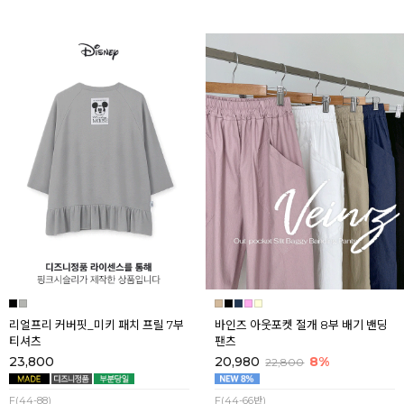
리얼프리 커버핏_미키 패치 프릴 7부
바인즈 아웃포켓 절개 8부 배기 밴딩
티셔츠
팬츠
23,800
20,980
8%
22,800
F(44-88)
F(44-66반)