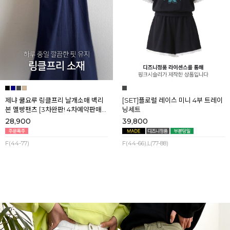
제냐 쿨요루 링클프리 날개소매 백리
[SET]플로럴 레이스 미니 4부 트레이
본 멜빵팬츠 [3차완판! 4차예약판매]
닝세트
[네이비] 8월셋째주 순차배송
28,900
39,800
F(44-77)
F(44-66),L(77-88)