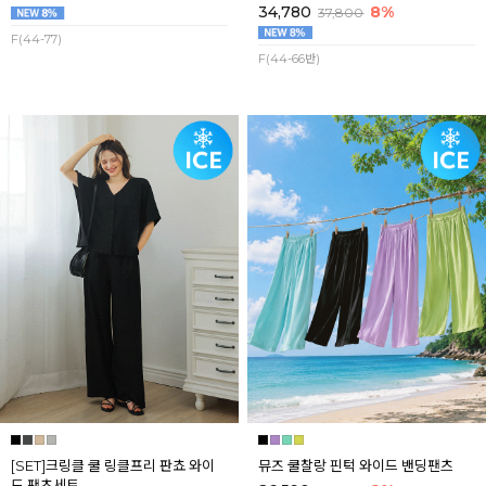
34,780
8%
37,800
F(44-77)
F(44-66반)
[SET]크링클 쿨 링클프리 판쵸 와이
뮤즈 쿨찰랑 핀턱 와이드 밴딩팬츠
드 팬츠세트