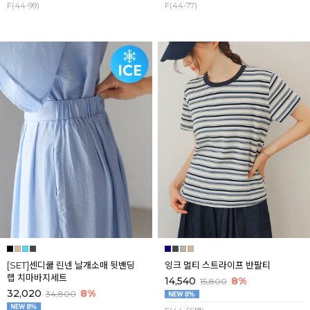
F(44-99)
F(44-77)
[SET]센디쿨 린넨 날개소매 뒷밴딩
잉크 멀티 스트라이프 반팔티
랩 치마바지세트
14,540
8%
15,800
32,020
8%
34,800