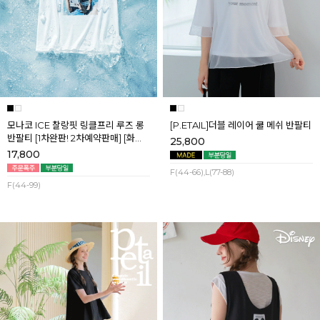
모나코 ICE 찰랑핏 링클프리 루즈 롱
[P.ETAIL]더블 레이어 쿨 메쉬 반팔티
반팔티 [1차완판! 2차예약판매] [화이
25,800
트] 8월첫째주 순차배송
17,800
F(44-66),L(77-88)
F(44-99)