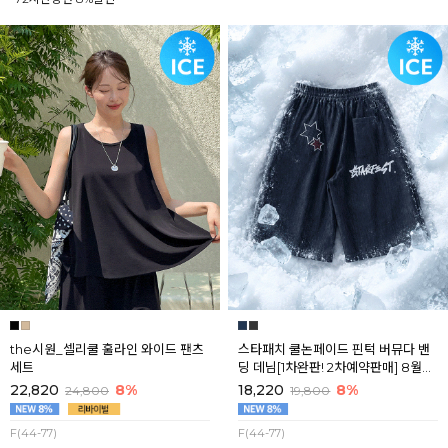
the시원_셀리쿨 훌라인 와이드 팬츠
스타패치 쿨논페이드 핀턱 버뮤다 밴
세트
딩 데님[1차완판! 2차예약판매] 8월셋
째주 순차배송
22,820
8%
18,220
8%
24,800
19,800
F(44-77)
F(44-77)