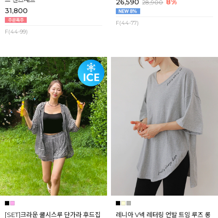
26,590
8%
28,900
31,800
F(44-77)
F(44-99)
[SET]크라운 쿨시스루 단가라 후드집
레니아 V넥 레터링 언발 트임 루즈 롱