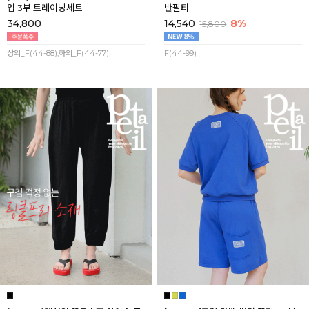
업 3부 트레이닝세트
반팔티
34,800
14,540
8%
15,800
상의_F(44-88),하의_F(44-77)
F(44-99)