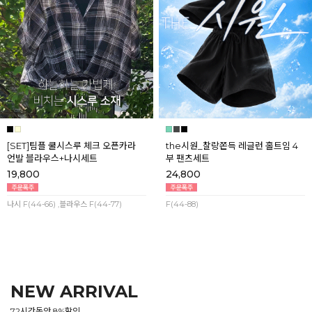
[SET]팀플 쿨시스루 체크 오픈카라
the시원_찰랑쫀득 레글런 홀트임 4
언발 블라우스+나시세트
부 팬츠세트
19,800
24,800
나시 F(44-66) ,블라우스 F(44-77)
F(44-88)
NEW ARRIVAL
72시간동안 8%할인