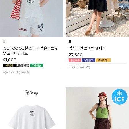
[SET]COOL 분또 미키 캡슬리브 4
엑스 라인 브이넥 원피스
부 트레이닝세트
27,600
41,800
F(XXL)(44-77)
F(44-66),L(77-88)