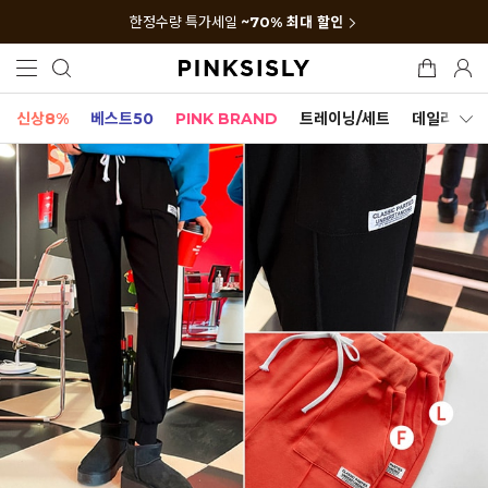
한정수량 특가세일
~70% 최대 할인
신상8%
베스트50
PINK BRAND
트레이닝/세트
데일리세트