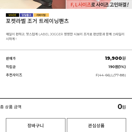
포켓라벨 조거 트레이닝팬츠
매일이 편하고, 멋스럽게 LABEL JOGGER 짱짱한 시보리 조거로 편안함과 함께 스타일리
시하게 !
19,900
원
판매가
적립금
190원(1%)
추천사이즈
F(44-66),L(77-88)
0
총 상품 금액
원
장바구니
관심상품