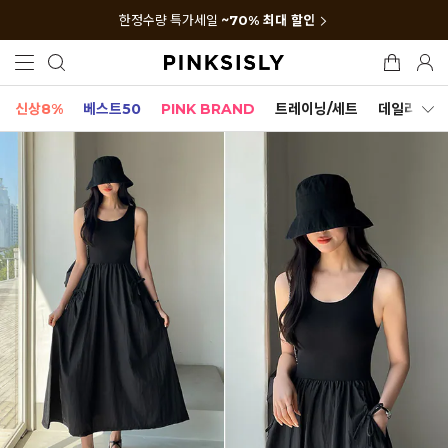
한정수량 특가세일
~70% 최대 할인
신상8%
베스트50
PINK BRAND
트레이닝/세트
데일리세트