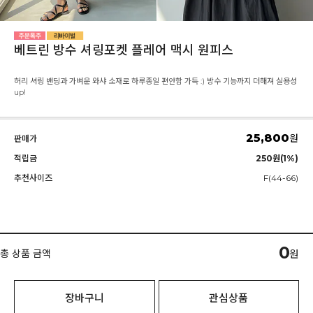
베트린 방수 셔링포켓 플레어 맥시 원피스
허리 셔링 밴딩과 가벼운 와샤 소재로 하루종일 편안함 가득 :) 방수 기능까지 더해져 실용성
up!
25,800
원
판매가
적립금
250원(1%)
추천사이즈
F(44-66)
0
총 상품 금액
원
장바구니
관심상품