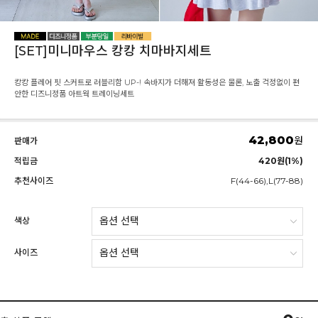
[SET]미니마우스 캉캉 치마바지세트
캉캉 플레어 핏 스커트로 러블리함 UP-! 속바지가 더해져 활동성은 물론, 노출 걱정없이 편
안한 디즈니정품 아트웍 트레이닝세트
42,800
원
판매가
적립금
420원(1%)
추천사이즈
F(44-66),L(77-88)
색상
사이즈