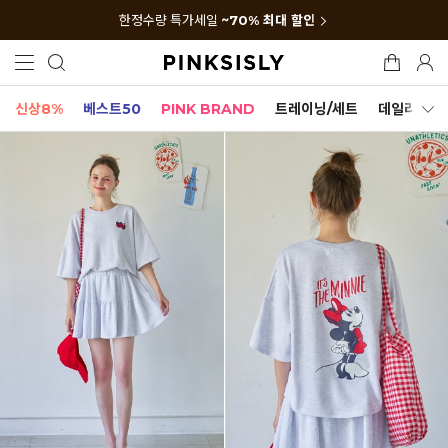
한정수량 특가세일
~70% 최대 할인
신상8%
베스트50
PINK BRAND
트레이닝/세트
데일리세트