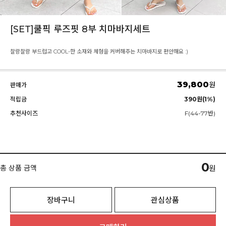
[SET]쿨픽 루즈핏 8부 치마바지세트
찰랑찰랑 부드럽고 COOL-한 소재와 체형을 커버해주는 치마바지로 편안해요 :)
39,800
원
판매가
적립금
390원(1%)
추천사이즈
F(44-77반)
0
총 상품 금액
원
장바구니
관심상품