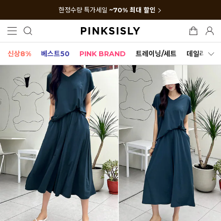
한정수량 특가세일
~70% 최대 할인
신상8%
베스트50
PINK BRAND
트레이닝/세트
데일리세트