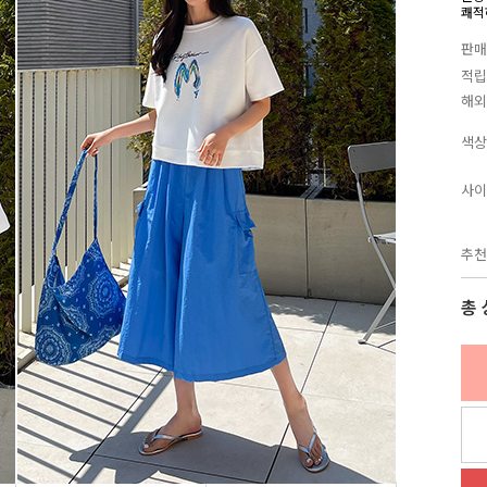
쾌적
판매
적립
해외
색상
사이
추천
총 