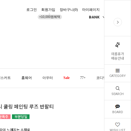
로그인
회원가입
장바구니(
0
)
마이페이지
배송조회
+10,000원혜택
BANK
KR
여름휴가
배송안내
CATEGORY
/스커트
홈웨어
아우터
Sale
77+
코디템
오늘발
SEARCH
니 쿨링 페인팅 루즈 반팔티
BOARD
감이 느껴지는 소재로
WISH LIST