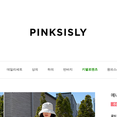
데일리세트
상의
하의
반바지
키별로팬츠
원피스
메
쿨링