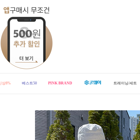
신상8%
베스트50
PINK BRAND
트레이닝/세트