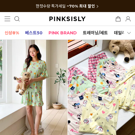
한정수량 특가세일
~70% 최대 할인
신상8%
베스트50
PINK BRAND
트레이닝/세트
데일리세트