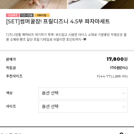
[SET]썸머꿀잠! 프릴디즈니 4.5부 파자마세트
디즈니정품 캐릭터가 여기저기 콕콕! 부드럽고 시원한 아이스 소재로 기분좋은 착용감은 물
론 소매와 팬츠 밑단 프릴 디테일로 러블리한 포인트까지~♥
17,800
원
판매가
적립금
170원(1%)
추천사이즈
F(44-77),L(88-99)
색상
사이즈