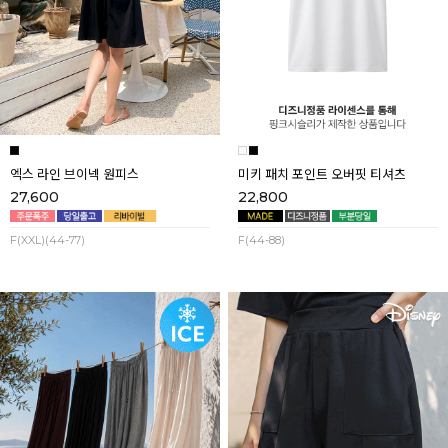
엑스 라인 브이넥 원피스
미키 패치 포인트 오버핏 티셔츠
27,600
22,800
F(XXL)(44-77)
F(44-88)