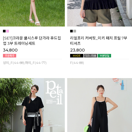
[SET]크라운 쿨시스루 단가라 후드집
리얼프리 커버핏_미키 패치 프릴 7부
업 3부 트레이닝세트
티셔츠
34,800
23,800
상의_F(44-88),하의_F(44-77)
F(44-88)