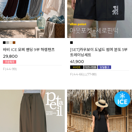
바비 ICE 모찌 밴딩 9부 하렘팬츠
[SET]카우보이 도널드 썸머 분또 5부
트레이닝세트
29,800
41,900
F(44-99)
F(44-66),L(77-88)