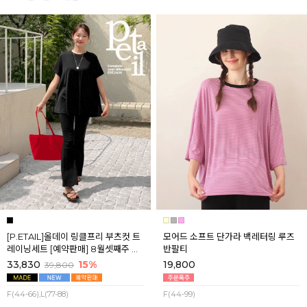
[P.ETAIL]올데이 링클프리 부츠컷 트
모어드 소프트 단가라 백레터링 루즈
레이닝세트 [예약판매] 8월셋째주 순
반팔티
차배송
33,830
15%
19,800
39,800
F(44-66),L(77-88)
F(44-99)