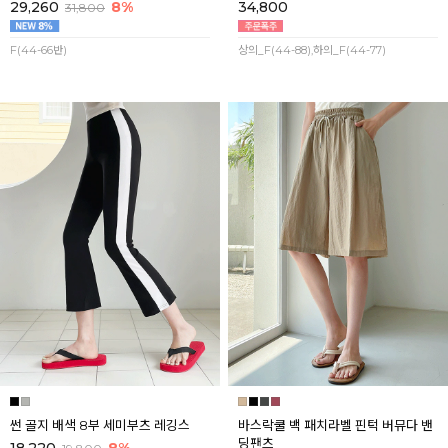
29,260
8%
34,800
31,800
F(44-66반)
상의_F(44-88),하의_F(44-77)
썬 골지 배색 8부 세미부츠 레깅스
바스락쿨 백 패치라벨 핀턱 버뮤다 밴
딩팬츠