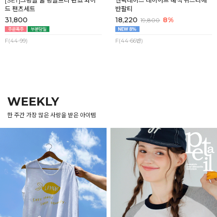
[SET]크링클 쿨 링클프리 판쵸 와이
앤틱레이스 레이어드 배색 뷔스티에
드 팬츠세트
반팔티
31,800
18,220
8%
19,800
F(44-99)
F(44-66반)
WEEKLY
한 주간 가장 많은 사랑을 받은 아이템