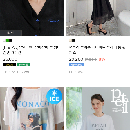
[P.ETAIL]살안타템_살랑살랑 쿨 썸머
썸블리 쿨쉬폰 레이어드 플레어 롱 원
린넨 가디건
피스
26,800
29,260
8%
31,800
F(44-66),L(77-88)
F(44-66반)