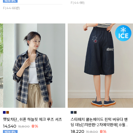
F(44-88)
F(44-66반)
햇빛차단_쉬폰 하늘핏 체크 루즈 셔츠
스타패치 쿨논페이드 핀턱 버뮤다 밴
딩 데님[1차완판! 2차예약판매] 8월셋
14,540
8%
15,800
째주 순차배송
18,220
8%
19,800