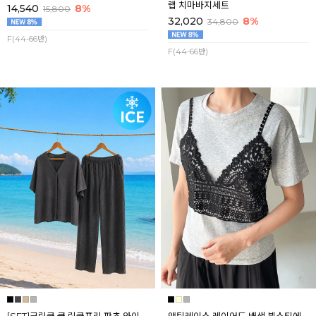
랩 치마바지세트
14,540
8%
15,800
32,020
8%
34,800
F(44-66반)
F(44-66반)