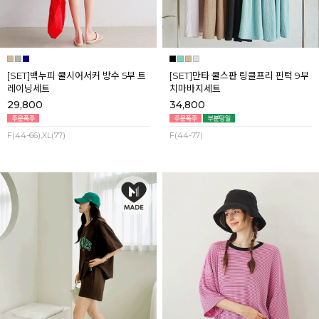
[SET]백누피 쿨시어서커 방수 5부 트
[SET]만타 쿨스판 링클프리 핀턱 9부
레이닝세트
치마바지세트
29,800
34,800
F(44-66),XL(77)
F(44-77)