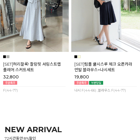
[SET]허리잘록! 찰랑핏 셔링스트랩
[SET]팀플 쿨시스루 체크 오픈카라
플레어 스커트세트
언발 블라우스+나시세트
32,800
19,800
F(44-77)
나시 F(44-66) ,블라우스 F(44-77)
NEW ARRIVAL
72시간동안 8%할인