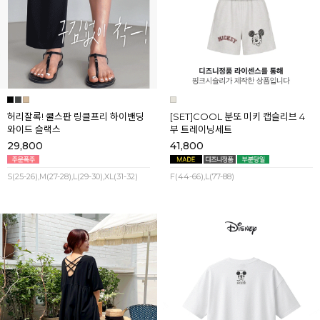
허리잘록! 쿨스판 링클프리 하이밴딩
[SET]COOL 분또 미키 캡슬리브 4
와이드 슬랙스
부 트레이닝세트
29,800
41,800
S(25-26),M(27-28),L(29-30),XL(31-32)
F(44-66),L(77-88)