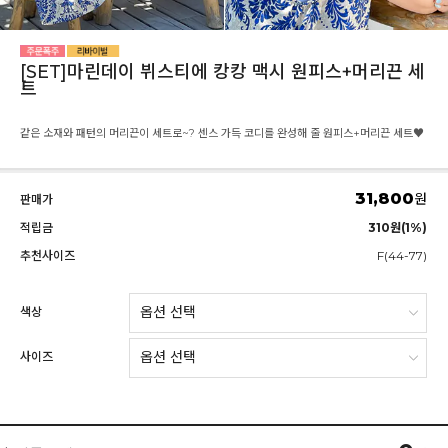
[SET]마린데이 뷔스티에 캉캉 맥시 원피스+머리끈 세
트
같은 소재와 패턴의 머리끈이 세트로~? 센스 가득 코디를 완성해 줄 원피스+머리끈 세트♥
31,800
원
판매가
적립금
310원(1%)
추천사이즈
F(44-77)
색상
사이즈