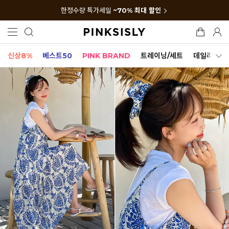
한정수량 특가세일
~70% 최대 할인
신상8%
베스트50
PINK BRAND
트레이닝/세트
데일리세트