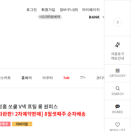
로그인
회원가입
장바구니(
0
)
마이페이지
배송조회
+10,000원혜택
BANK
KR
여름휴가
배송안내
CATEGORY
/스커트
홈웨어
아우터
Sale
77+
코디템
오늘발
SEARCH
윗홈 쏘쿨 V넥 프릴 롱 원피스
1차완판! 2차예약판매] 8월셋째주 순차배송
BOARD
WISH LIST