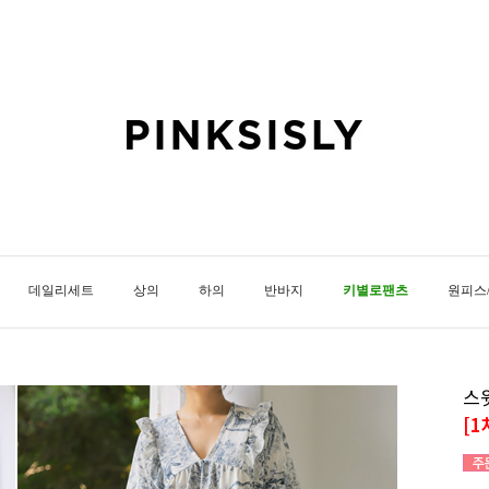
데일리세트
상의
하의
반바지
키별로팬츠
원피스
스
[