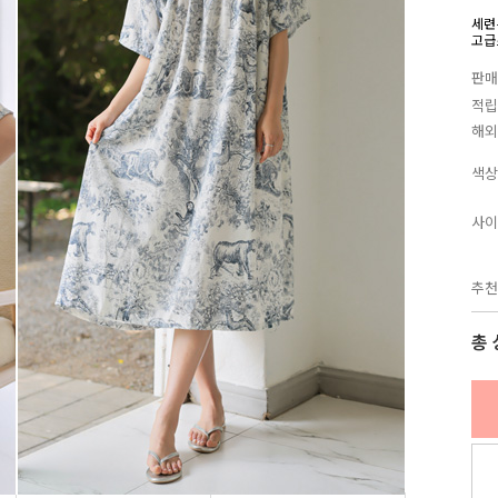
세련
고급
판매
적립
해외
색상
사이
추천
총 