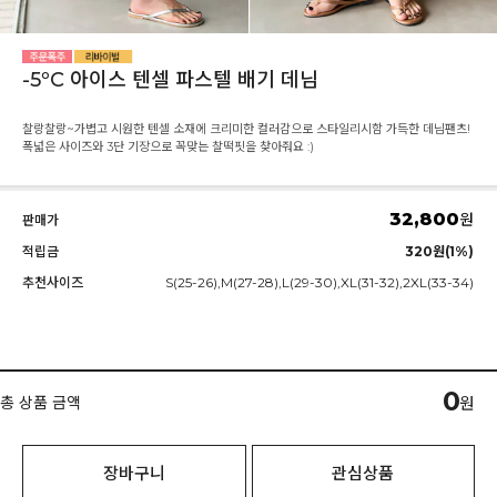
-5ºC 아이스 텐셀 파스텔 배기 데님
찰랑찰랑~가볍고 시원한 텐셀 소재에 크리미한 컬러감으로 스타일리시함 가득한 데님팬츠!
폭넓은 사이즈와 3단 기장으로 꼭맞는 찰떡핏을 찾아줘요 :)
32,800
원
판매가
적립금
320원(1%)
추천사이즈
S(25-26),M(27-28),L(29-30),XL(31-32),2XL(33-34)
0
총 상품 금액
원
장바구니
관심상품