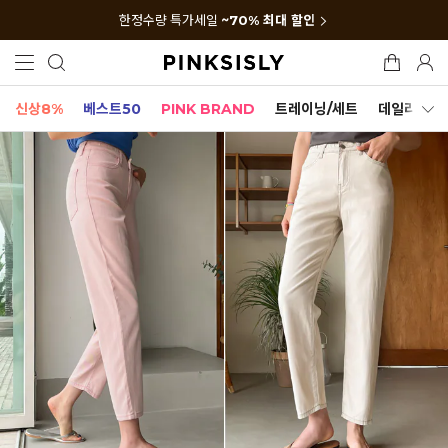
한정수량 특가세일
~70% 최대 할인
신상8%
베스트50
PINK BRAND
트레이닝/세트
데일리세트