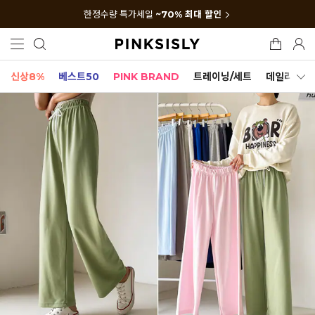
한정수량 특가세일
~70% 최대 할인
신상8%
베스트50
PINK BRAND
트레이닝/세트
데일리세트