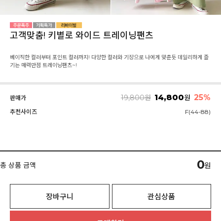
고객맞춤! 키별로 와이드 트레이닝팬츠
베이직한 컬러부터 포인트 컬러까지! 다양한 컬러와 기장으로 나에게 맞춘듯 데일리하게 즐
기는 매력만점 트레이닝팬츠~!
14,800
25
%
19,800
원
원
판매가
추천사이즈
F(44-88)
0
총 상품 금액
원
장바구니
관심상품