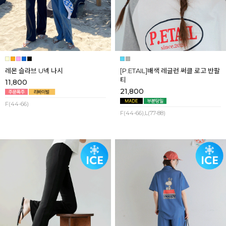
레몬 슬라브 U넥 나시
[P.ETAIL]배색 레글런 써클 로고 반팔
티
11,800
21,800
F(44-66)
F(44-66),L(77-88)