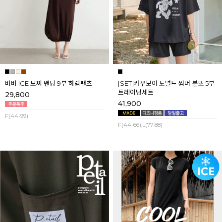
바비 ICE 모찌 밴딩 9부 하렘팬츠
[SET]카우보이 도널드 썸머 분또 5부
트레이닝세트
29,800
41,900
F(44-99)
F(44-66),L(77-88)