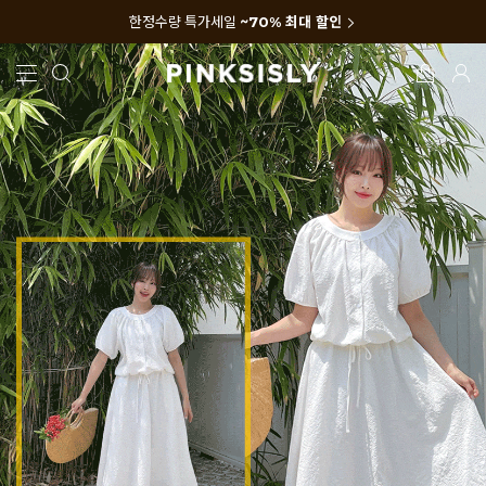
한정수량 특가세일
~70% 최대 할인