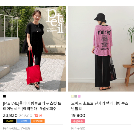
[P.ETAIL]올데이 링클프리 부츠컷 트
모어드 소프트 단가라 백레터링 루즈
레이닝세트 [예약판매] 8월셋째주 순
반팔티
차배송
33,830
15%
19,800
39,800
F(44-66),L(77-88)
F(44-99)