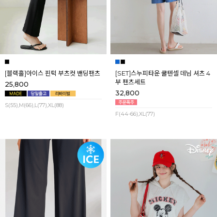
[블랙홀]아이스 핀턱 부츠컷 밴딩팬츠
[SET]스누피타운 쿨텐셀 데님 셔츠 4
부 팬츠세트
25,800
32,800
S(55),M(66),L(77),XL(88)
F(44-66),XL(77)