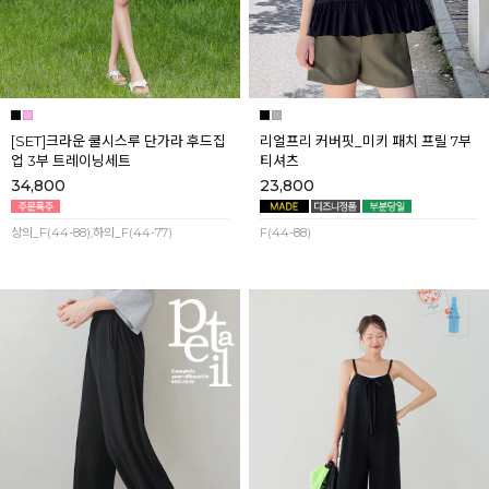
[SET]크라운 쿨시스루 단가라 후드집
리얼프리 커버핏_미키 패치 프릴 7부
업 3부 트레이닝세트
티셔츠
34,800
23,800
상의_F(44-88),하의_F(44-77)
F(44-88)