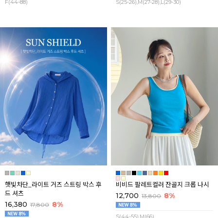
F(44-88)
S(25-26),M(27-28),L(29-30)
햇빛차단_라이트 거즈 스트링 박스 후
비비드 팔레트컬러 잔골지 크롭 나시
드 셔츠
12,700
8%
13,800
16,380
8%
17,800
S(44-55),M(66)