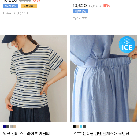
18,220
8%
19,800
13,620
8%
14,800
F(44-66),L(77-88)
F(44-77)
잉크 멀티 스트라이프 반팔티
[SET]센디쿨 린넨 날개소매 뒷밴딩