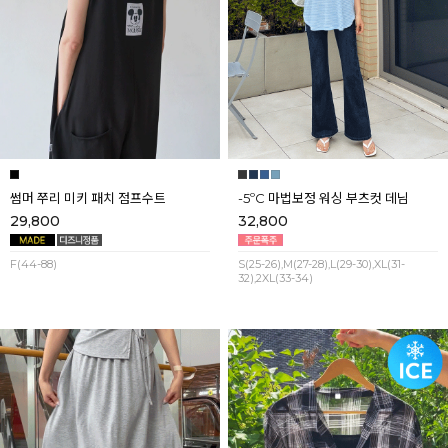
썸머 쭈리 미키 패치 점프수트
-5ºC 마법보정 워싱 부츠컷 데님
29,800
32,800
F(44-88)
S(25-26),M(27-28),L(29-30),XL(31-
32),2XL(33-34)