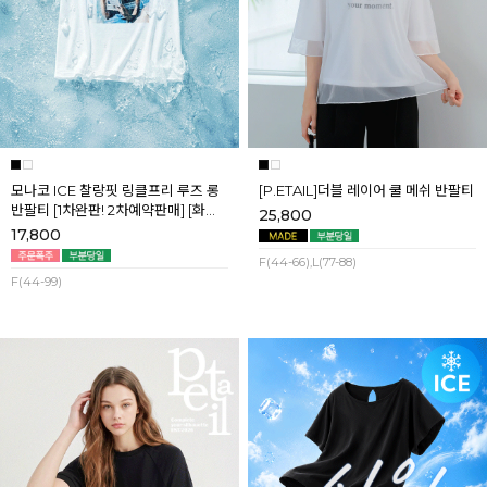
모나코 ICE 찰랑핏 링클프리 루즈 롱
[P.ETAIL]더블 레이어 쿨 메쉬 반팔티
반팔티 [1차완판! 2차예약판매] [화이
25,800
트] 8월둘째주 순차배송
17,800
F(44-66),L(77-88)
F(44-99)