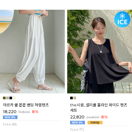
아르카 쿨 쫀쫀 밴딩 하렘팬츠
the시원_셀리쿨 훌라인 와이드 팬츠
세트
18,220
8%
19,800
22,820
8%
24,800
F(44-99)
F(44-77)