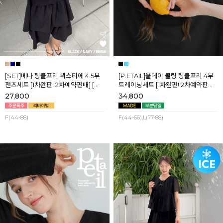
[SET]베나 링클프리 뷔스티에 4.5부
[P.ETAIL]올데이 쿨링 링클프리 4부
팬츠세트 [1차완판! 2차예약판매] [네
트레이닝세트 [1차완판! 2차예약판매]
이비,블랙] 8월셋째주 순차배송
[블랙L] 8월셋째주 순차배송
27,800
34,800
F(44-88)
F(44-66),L(77-88)