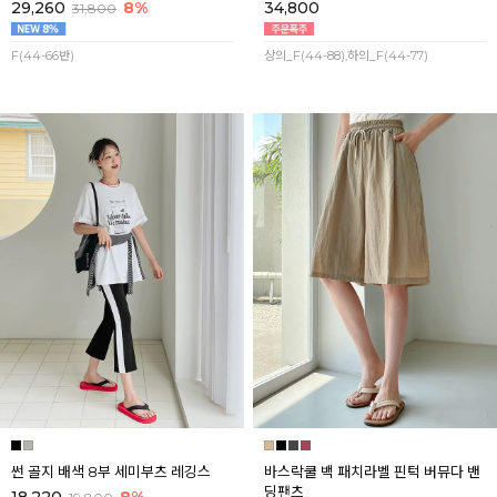
29,260
8%
34,800
31,800
F(44-66반)
상의_F(44-88),하의_F(44-77)
썬 골지 배색 8부 세미부츠 레깅스
바스락쿨 백 패치라벨 핀턱 버뮤다 밴
딩팬츠