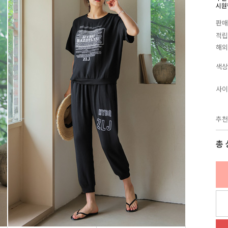
시원
판매
적립
해외
색상
사이
추천
총 