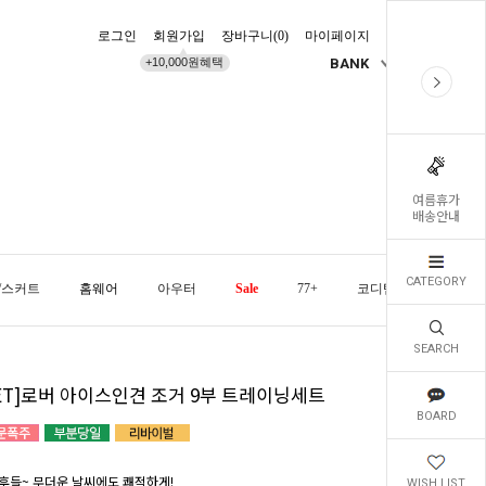
로그인
회원가입
장바구니(
0
)
마이페이지
배송조회
+10,000원혜택
BANK
KR
여름휴가
배송안내
CATEGORY
/스커트
홈웨어
아우터
Sale
77+
코디템
오늘발
SEARCH
SET]로버 아이스인견 조거 9부 트레이닝세트
BOARD
후들~ 무더운 날씨에도 쾌적하게!
WISH LIST