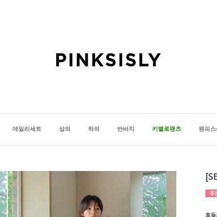
데일리세트
상의
하의
반바지
키별로팬츠
원피스
[
후들