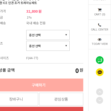
한 ICE 인견 조거 트레이닝세트
가격
32,800 원
CART (
0
)
금
1%
배송
국내 배송 전용
CALL CENTER
즈
TODAY VIEW
사이즈
F(44-77)
0
상품 금액
원
구매하기
장바구니
관심상품