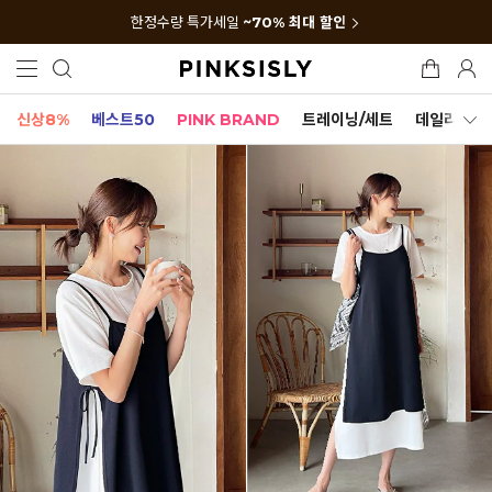
한정수량 특가세일
~70% 최대 할인
신상8%
베스트50
PINK BRAND
트레이닝/세트
데일리세트