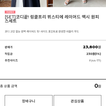
[SET]코디끝! 링클프리 뷔스티에 레이어드 맥시 원피
스세트
코디 고민 없는 완벽 레이어드 핏! 사이드 포인트로 완성한 러블리 무드
23,800
원
판매가
적립금
230원(1%)
추천사이즈
F(44-77)
0
총 상품 금액
원
장바구니
관심상품