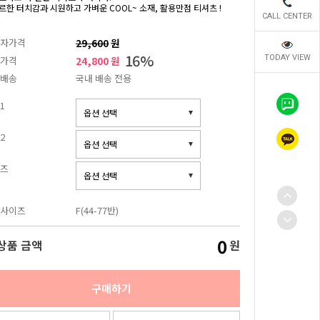
르한 터치감과 시원하고 가벼운 COOL~ 소재, 활용만점 티셔츠 !
CALL CENTER
자가격
29,600
원
16
%
TODAY VIEW
가격
24,800 원
배송
국내 배송 전용
1
2
즈
사이즈
F(44-77반)
0
상품 금액
원
구매하기