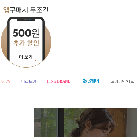
신상8%
베스트50
PINK BRAND
트레이닝/세트