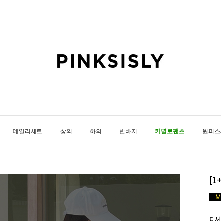
데일리세트
상의
하의
반바지
키별로팬츠
원피스
[1
티셔