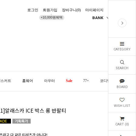
로그인
회원가입
장바구니(
0
)
마이페이지
배송조회
+10,000원혜택
BANK
KR
CATEGORY
SEARCH
/스커트
홈웨어
아우터
Sale
77+
코디템
오늘발
BOARD
WISH LIST
+1]알래스카 ICE 박스 롱 반팔티
CART (
0
)
츠라고 다 같은 티셔츠가 아니다!