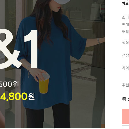
차르
소비
판매
해외
색상
색상
사이
추천
총 