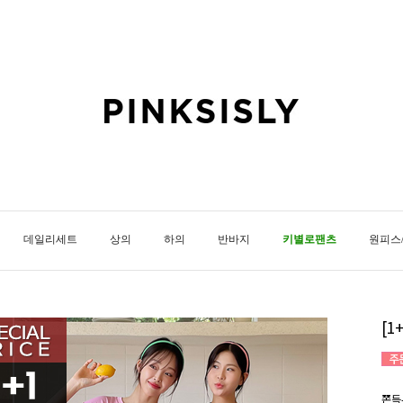
데일리세트
상의
하의
반바지
키별로팬츠
원피스
[
쫀득