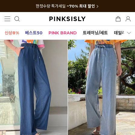
한정수량 특가세일
~70% 최대 할인
신상8%
베스트50
PINK BRAND
트레이닝/세트
데일리세트