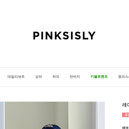
데일리세트
상의
하의
반바지
키별로팬츠
원피스
레
배색