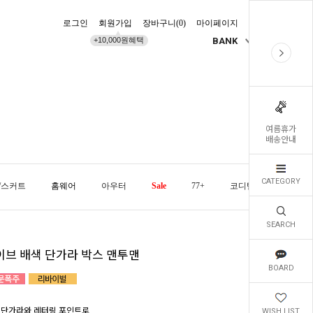
로그인
회원가입
장바구니(
0
)
마이페이지
배송조회
+10,000원혜택
BANK
KR
여름휴가
배송안내
CATEGORY
/스커트
홈웨어
아우터
Sale
77+
코디템
오늘발
SEARCH
이브 배색 단가라 박스 맨투맨
BOARD
 단가라와 레터링 포인트로
WISH LIST