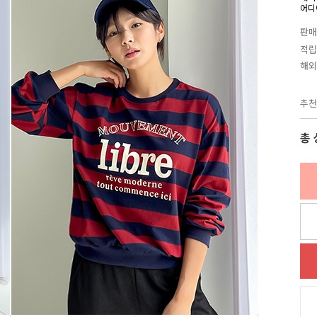
어디
판매
적립
해외
추천
총 