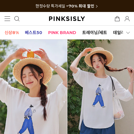
한정수량 특가세일
~70% 최대 할인
신상8%
베스트50
PINK BRAND
트레이닝/세트
데일리세트