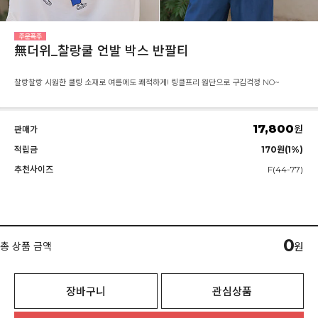
無더위_찰랑쿨 언발 박스 반팔티
찰랑찰랑 시원한 쿨링 소재로 여름에도 쾌적하게! 링클프리 원단으로 구김걱정 NO~
17,800
원
판매가
적립금
170원(1%)
추천사이즈
F(44-77)
0
총 상품 금액
원
장바구니
관심상품